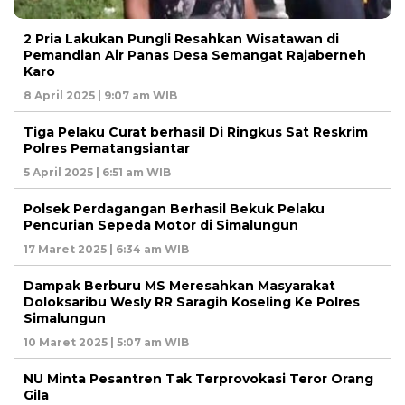
2 Pria Lakukan Pungli Resahkan Wisatawan di
Pemandian Air Panas Desa Semangat Rajaberneh
Karo
8 April 2025 | 9:07 am WIB
Tiga Pelaku Curat berhasil Di Ringkus Sat Reskrim
Polres Pematangsiantar
5 April 2025 | 6:51 am WIB
Polsek Perdagangan Berhasil Bekuk Pelaku
Pencurian Sepeda Motor di Simalungun
17 Maret 2025 | 6:34 am WIB
Dampak Berburu MS Meresahkan Masyarakat
Doloksaribu Wesly RR Saragih Koseling Ke Polres
Simalungun
10 Maret 2025 | 5:07 am WIB
NU Minta Pesantren Tak Terprovokasi Teror Orang
Gila