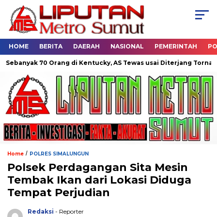
HOME
BERITA
DAERAH
NASIONAL
PEMERINTAH
PO
 70 Orang di Kentucky, AS Tewas usai Diterjang Tornado Dahsyat
/
Home
POLRES SIMALUNGUN
Polsek Perdagangan Sita Mesin
Tembak Ikan dari Lokasi Diduga
Tempat Perjudian
Redaksi
- Reporter