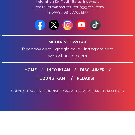
Kelurahan Sei Putih Barat, Indonesia
E-mail : liputanmetrosumut@gmail.com
Telp/Wa : 081377036177
MEDIA NETWORK
facebook.com
google.co.id
instagram.com
web.whatsapp.com
HOME
INFO IKLAN
DISCLAIMER
HUBUNGI KAMI
REDAKSI
COPYRIGHT © 2025 LIPUTANMETROSUMUT.COM - ALL RIGHTS RESERVED