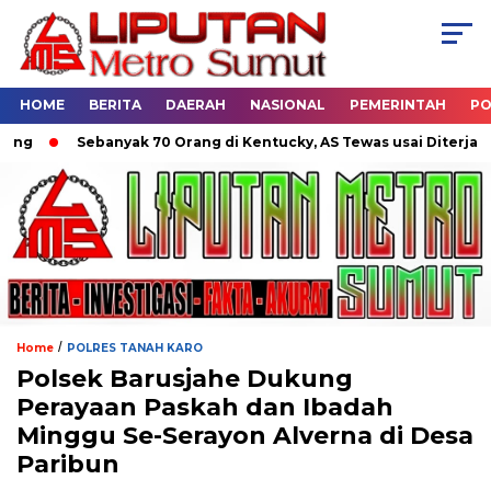
HOME
BERITA
DAERAH
NASIONAL
PEMERINTAH
PO
Sebanyak 70 Orang di Kentucky, AS Tewas usai Diterjang Torna
/
Home
POLRES TANAH KARO
Polsek Barusjahe Dukung
Perayaan Paskah dan Ibadah
Minggu Se-Serayon Alverna di Desa
Paribun