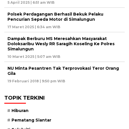
5 April 2025 | 6:51 am WIB
Polsek Perdagangan Berhasil Bekuk Pelaku
Pencurian Sepeda Motor di Simalungun
17 Maret 2025 | 6:34 am WIB
Dampak Berburu MS Meresahkan Masyarakat
Doloksaribu Wesly RR Saragih Koseling Ke Polres
Simalungun
10 Maret 2025 | 5:07 am WIB
NU Minta Pesantren Tak Terprovokasi Teror Orang
Gila
19 Februari 2018 | 9:50 pm WIB
TOPIK TERKINI
Hiburan
Pematang Siantar