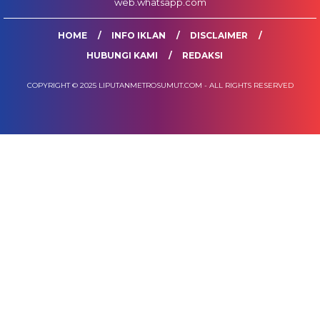
web.whatsapp.com
HOME
INFO IKLAN
DISCLAIMER
HUBUNGI KAMI
REDAKSI
COPYRIGHT © 2025 LIPUTANMETROSUMUT.COM - ALL RIGHTS RESERVED