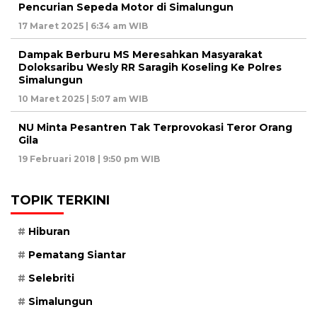
Pencurian Sepeda Motor di Simalungun
17 Maret 2025 | 6:34 am WIB
Dampak Berburu MS Meresahkan Masyarakat
Doloksaribu Wesly RR Saragih Koseling Ke Polres
Simalungun
10 Maret 2025 | 5:07 am WIB
NU Minta Pesantren Tak Terprovokasi Teror Orang
Gila
19 Februari 2018 | 9:50 pm WIB
TOPIK TERKINI
Hiburan
Pematang Siantar
Selebriti
Simalungun