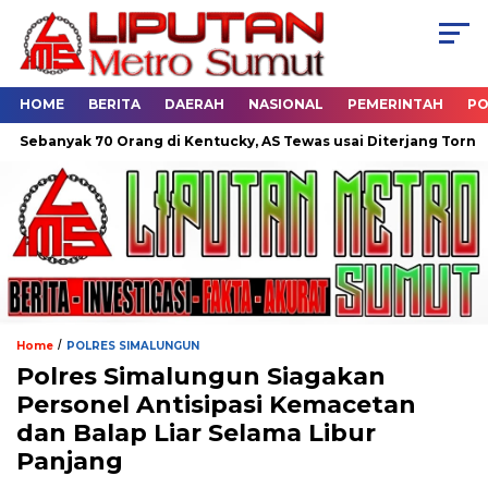
HOME
BERITA
DAERAH
NASIONAL
PEMERINTAH
PO
 70 Orang di Kentucky, AS Tewas usai Diterjang Tornado Dahsyat
/
Home
POLRES SIMALUNGUN
Polres Simalungun Siagakan
Personel Antisipasi Kemacetan
dan Balap Liar Selama Libur
Panjang