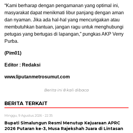
“Kami berharap dengan pengamanan yang optimal ini,
masyarakat dapat menikmati libur panjang dengan aman
dan nyaman. Jika ada hal-hal yang mencurigakan atau
membutuhkan bantuan, jangan ragu untuk menghubungi
petugas yang bertugas di lapangan,” pungkas AKP Verry
Purba.
(Pim01)
Editor : Redaksi
www.liputanmetrosumut.com
Berita ini 8 kali dibaca
BERITA TERKAIT
Minggu, 9 Agustus 2026 - 22:35
Bupati Simalungun Resmi Menutup Kejuaraan APRC
2026 Putaran ke-3, Musa Rajekshah Juara di Lintasan