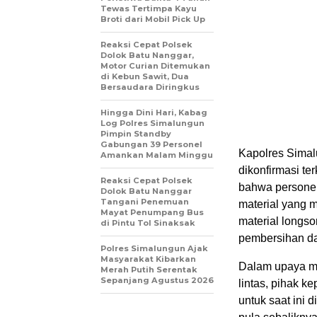
Tewas Tertimpa Kayu
Broti dari Mobil Pick Up
Reaksi Cepat Polsek
Dolok Batu Nanggar,
Motor Curian Ditemukan
di Kebun Sawit, Dua
Bersaudara Diringkus
Hingga Dini Hari, Kabag
Log Polres Simalungun
Pimpin Standby
Gabungan 39 Personel
Kapolres Sima
Amankan Malam Minggu
dikonfirmasi t
Reaksi Cepat Polsek
bahwa personel
Dolok Batu Nanggar
Tangani Penemuan
material yang 
Mayat Penumpang Bus
material longso
di Pintu Tol Sinaksak
pembersihan dap
Polres Simalungun Ajak
Masyarakat Kibarkan
Dalam upaya m
Merah Putih Serentak
Sepanjang Agustus 2026
lintas, pihak ke
untuk saat ini 