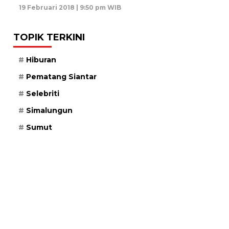
19 Februari 2018 | 9:50 pm WIB
TOPIK TERKINI
Hiburan
Pematang Siantar
Selebriti
Simalungun
Sumut