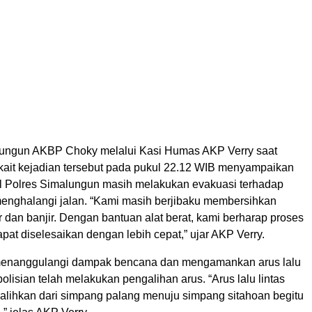
lungun AKBP Choky melalui Kasi Humas AKP Verry saat
erkait kejadian tersebut pada pukul 22.12 WIB menyampaikan
 Polres Simalungun masih melakukan evakuasi terhadap
menghalangi jalan. “Kami masih berjibaku membersihkan
r dan banjir. Dengan bantuan alat berat, kami berharap proses
at diselesaikan dengan lebih cepat,” ujar AKP Verry.
enanggulangi dampak bencana dan mengamankan arus lalu
polisian telah melakukan pengalihan arus. “Arus lalu lintas
dialihkan dari simpang palang menuju simpang sitahoan begitu