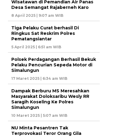
Wisatawan di Pemandian Air Panas
Desa Semangat Rajaberneh Karo
8 April 2025 | 9:07 am WIB
Tiga Pelaku Curat berhasil Di
Ringkus Sat Reskrim Polres
Pematangsiantar
5 April 2025 | 6:51 am WIB
Polsek Perdagangan Berhasil Bekuk
Pelaku Pencurian Sepeda Motor di
Simalungun
17 Maret 2025 | 6:34 am WIB
Dampak Berburu MS Meresahkan
Masyarakat Doloksaribu Wesly RR
Saragih Koseling Ke Polres
Simalungun
10 Maret 2025 | 5:07 am WIB
NU Minta Pesantren Tak
Terprovokasi Teror Orang Gila