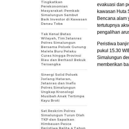
Tingkatkan
evakuasi dan pe
Perekonomian
Masyarakat: Pemkab
kawasan Huta S
Simalungun Sambut
Bencana alam y
Baik Investor di Kawasan
Danau Toba
tertutupnya ak
pengalihan arus
Tak Kenal Batas
Wilayah, Tim Jatanras
Polres Simalungun
Peristiwa banji
Bersama Polsek Gunung
pukul 15.30 WIB
Malela Buru Pelaku
Curas hingga Provinsi
Simalungun den
Riau dan Berhasil Bekuk
memberikan ba
Tersangka
Sinergi Solid Polsek
Jorlang Hataran,
Jatanras dan Inafis
Polres Simalungun
Ungkap Kronologi
Musibah Anak Tertimpa
Kayu Broti
Sat Reskrim Polres
Simalungun Turun Olah
TKP dan Sapaikan
Himbauan Pasca
Peristiwa Balita 4 Tahun