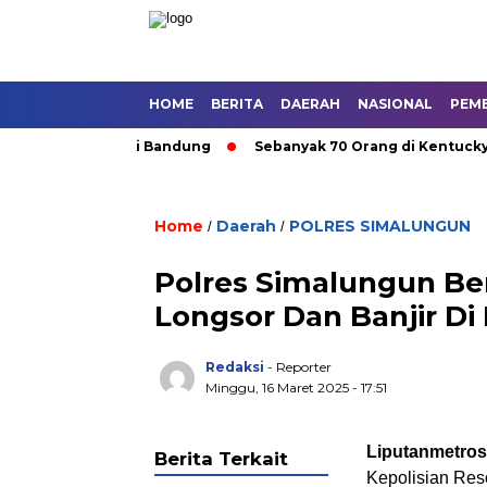
HOME
BERITA
DAERAH
NASIONAL
PEM
kutan Umum di Bandung
Sebanyak 70 Orang di Kentucky, AS Te
Home
Daerah
POLRES SIMALUNGUN
/
/
Polres Simalungun Ber
Longsor Dan Banjir Di
Redaksi
- Reporter
Minggu, 16 Maret 2025 - 17:51
Liputanmetro
Berita Terkait
Kepolisian Res