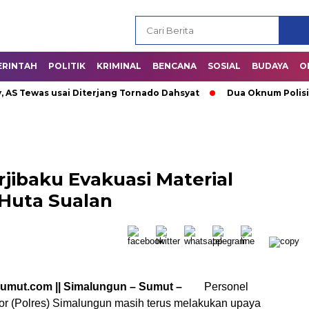
ERINTAH
POLITIK
KRIMINAL
BENCANA
SOSIAL
BUDAYA
O
was usai Diterjang Tornado Dahsyat
Dua Oknum Polisi di Ri
jibaku Evakuasi Material
 Huta Sualan
sumut.com || Simalungun – Sumut –
Personel
or (Polres) Simalungun masih terus melakukan upaya