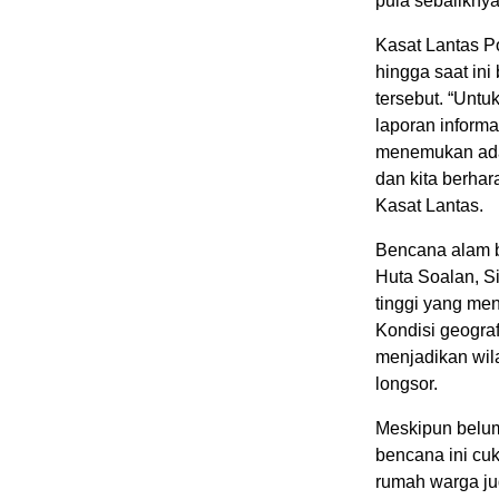
pula sebaliknya
Kasat Lantas 
hingga saat in
tersebut. “Untu
laporan informa
menemukan adan
dan kita berhar
Kasat Lantas.
Bencana alam b
Huta Soalan, Si
tinggi yang men
Kondisi geogra
menjadikan wila
longsor.
Meskipun belum 
bencana ini cuk
rumah warga ju