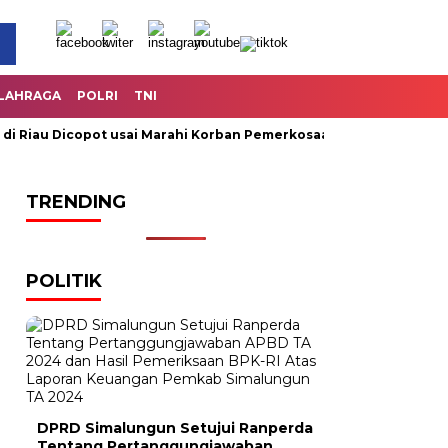
LAHRAGA
POLRI
TNI
au Dicopot usai Marahi Korban Pemerkosaan
Kemendag Cabut 
TRENDING
POLITIK
DPRD Simalungun Setujui Ranperda
Tentang Pertanggungjawaban