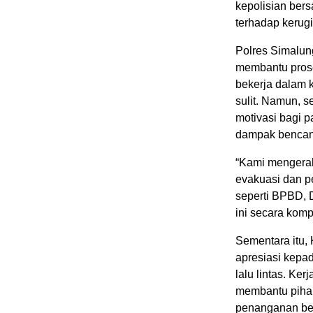
kepolisian ber
terhadap kerugi
Polres Simalun
membantu prose
bekerja dalam 
sulit. Namun, 
motivasi bagi p
dampak bencan
“Kami mengerah
evakuasi dan pe
seperti BPBD, 
ini secara komp
Sementara itu,
apresiasi kepa
lalu lintas. Ke
membantu piha
penanganan be