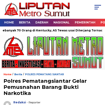
HOME
BERITA
DAERAH
NASIONAL
PEMERINTAH
PO
ak 70 Orang di Kentucky, AS Tewas usai Diterjang Tornado Dahsya
/
/
Home
Berita
POLRES PEMATANG SIANTAR
Polres Pematangsiantar Gelar
Pemusnahan Barang Bukti
Narkotika
Redaksi
- Reporter