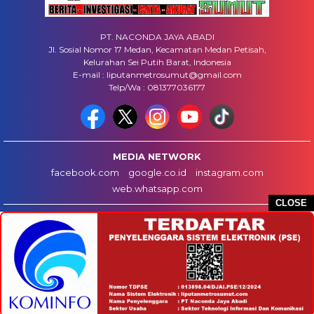
PT. NACONDA JAYA ABADI
Jl. Sosial Nomor 17 Medan, Kecamatan Medan Petisah,
Kelurahan Sei Putih Barat, Indonesia
E-mail : liputanmetrosumut@gmail.com
Telp/Wa : 081377036177
MEDIA NETWORK
facebook.com
google.co.id
instagram.com
web.whatsapp.com
CLOSE
HOME
INFO IKLAN
DISCLAIMER
HUBUNGI KAMI
REDAKSI
COPYRIGHT © 2025 LIPUTANMETROSUMUT.COM - ALL RIGHTS RESERVED