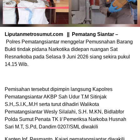
Liputanmetrosumut.com || Pematang Siantar –
Polres Pematangsiantar menggelar Pemusnahan Barang
Bukti tindak pidana Narkotika didepan ruangan Sat
Resnarkoba pada Selasa 9 Juni 2026 siang sekira pukul
14.15 Wib.
Pemisahan tersebut dipimpin langsung Kapolres
Pematangsiantar AKBP Sah Udur T.M Sitinjak
S.H,.S.I.K,.M.H serta turut dihadiri Walikota
Pematangsiantar Wesly Silalahi, S.H. M.KN, Bidlabfor
Polda Sumut Penata TK I/ Pemeriksa Narkoba Husnah
Sari M.T, S.Pd, Dandim 0207/SML diwakili
Kapten Inf. Resmanto, Kajari pematangsiantar diwakili