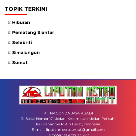
TOPIK TERKINI
Hiburan
Pematang Siantar
Selebriti
Simalungun
Sumut
PT. NACONDA JAYA ABADI
Jl. Sosial Nomor 17 Medan, Kecamatan Medan Petisah,
Kelurahan Sei Putih Barat, Indonesia
E-mail : liputanmetrosumut@gmail.com
Telp/Wa : 081377036177