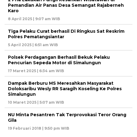
Pemandian Air Panas Desa Semangat Rajaberneh
Karo
8 April 2025 | 9:07 am WIB
Tiga Pelaku Curat berhasil Di Ringkus Sat Reskrim
Polres Pematangsiantar
5 April 2025 | 6:51 am WIB
Polsek Perdagangan Berhasil Bekuk Pelaku
Pencurian Sepeda Motor di Simalungun
17 Maret 2025 | 6:34 am WIB
Dampak Berburu MS Meresahkan Masyarakat
Doloksaribu Wesly RR Saragih Koseling Ke Polres
Simalungun
10 Maret 2025 | 5:07 am WIB
NU Minta Pesantren Tak Terprovokasi Teror Orang
Gila
19 Februari 2018 | 9:50 pm WIB