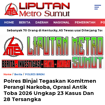
HOME
BERITA
DAERAH
NASIONAL
PEMERINTAH
PO
banyak 70 Orang di Kentucky, AS Tewas usai Diterjang Tornado D
/
/
Home
Berita
POLRES BINJAI
Polres Binjai Tegaskan Komitmen
Perangi Narkoba, Oprasi Antik
Toba 2026 Ungkap 23 Kasus Dan
28 Tersangka