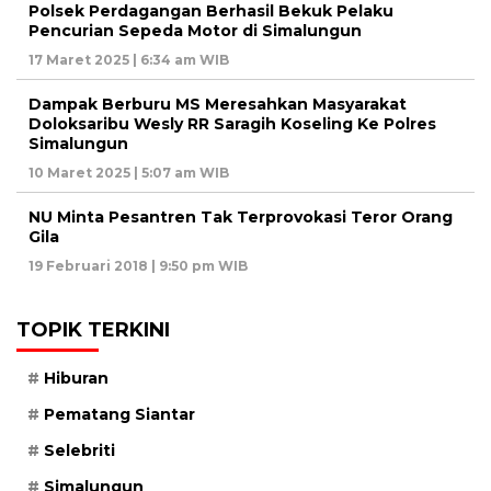
Polsek Perdagangan Berhasil Bekuk Pelaku
Pencurian Sepeda Motor di Simalungun
17 Maret 2025 | 6:34 am WIB
Dampak Berburu MS Meresahkan Masyarakat
Doloksaribu Wesly RR Saragih Koseling Ke Polres
Simalungun
10 Maret 2025 | 5:07 am WIB
NU Minta Pesantren Tak Terprovokasi Teror Orang
Gila
19 Februari 2018 | 9:50 pm WIB
TOPIK TERKINI
Hiburan
Pematang Siantar
Selebriti
Simalungun