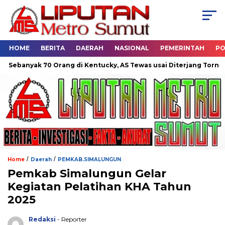
HOME
BERITA
DAERAH
NASIONAL
PEMERINTAH
PO
ak 70 Orang di Kentucky, AS Tewas usai Diterjang Tornado Dahsy
/
/
Home
Daerah
PEMKAB.SIMALUNGUN
Pemkab Simalungun Gelar
Kegiatan Pelatihan KHA Tahun
2025
Redaksi
- Reporter