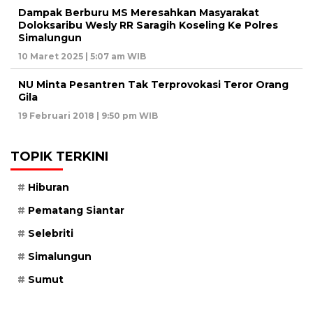
Dampak Berburu MS Meresahkan Masyarakat
Doloksaribu Wesly RR Saragih Koseling Ke Polres
Simalungun
10 Maret 2025 | 5:07 am WIB
NU Minta Pesantren Tak Terprovokasi Teror Orang
Gila
19 Februari 2018 | 9:50 pm WIB
TOPIK TERKINI
Hiburan
Pematang Siantar
Selebriti
Simalungun
Sumut