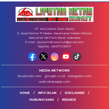
PT. NACONDA JAYA ABADI
Jl. Sosial Nomor 17 Medan, Kecamatan Medan Petisah,
Kelurahan Sei Putih Barat, Indonesia
E-mail : liputanmetrosumut@gmail.com
Telp/Wa : 081377036177
MEDIA NETWORK
facebook.com
google.co.id
instagram.com
web.whatsapp.com
HOME
INFO IKLAN
DISCLAIMER
HUBUNGI KAMI
REDAKSI