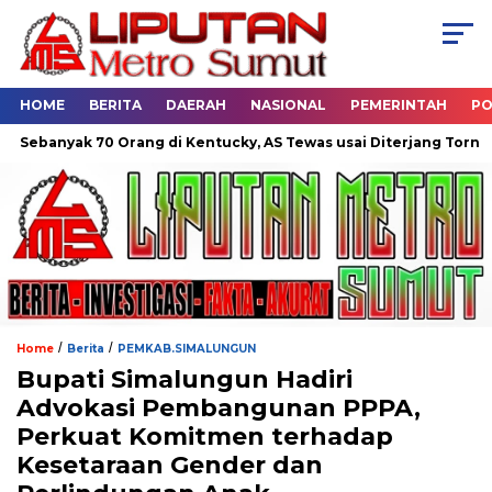
HOME
BERITA
DAERAH
NASIONAL
PEMERINTAH
PO
k 70 Orang di Kentucky, AS Tewas usai Diterjang Tornado Dahsya
/
/
Home
Berita
PEMKAB.SIMALUNGUN
Bupati Simalungun Hadiri
Advokasi Pembangunan PPPA,
Perkuat Komitmen terhadap
Kesetaraan Gender dan