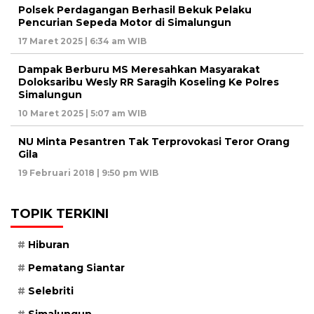
Polsek Perdagangan Berhasil Bekuk Pelaku
Pencurian Sepeda Motor di Simalungun
17 Maret 2025 | 6:34 am WIB
Dampak Berburu MS Meresahkan Masyarakat
Doloksaribu Wesly RR Saragih Koseling Ke Polres
Simalungun
10 Maret 2025 | 5:07 am WIB
NU Minta Pesantren Tak Terprovokasi Teror Orang
Gila
19 Februari 2018 | 9:50 pm WIB
TOPIK TERKINI
Hiburan
Pematang Siantar
Selebriti
Simalungun