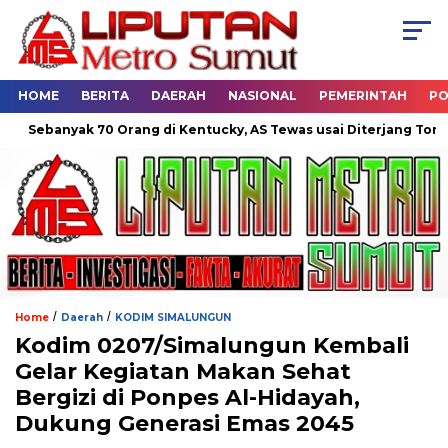
HOME
BERITA
DAERAH
NASIONAL
PEMERINTAH
PO
ak 70 Orang di Kentucky, AS Tewas usai Diterjang Tornado Dahsya
/
/
Home
Daerah
KODIM SIMALUNGUN
Kodim 0207/Simalungun Kembali
Gelar Kegiatan Makan Sehat
Bergizi di Ponpes Al-Hidayah,
Dukung Generasi Emas 2045