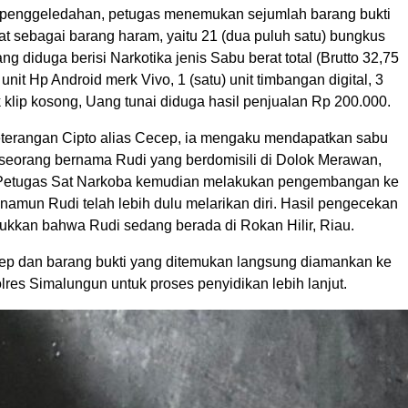
 penggeledahan, petugas menemukan sejumlah barang bukti
at sebagai barang haram, yaitu 21 (dua puluh satu) bungkus
ang diduga berisi Narkotika jenis Sabu berat total (Brutto 32,75
 unit Hp Android merk Vivo, 1 (satu) unit timbangan digital, 3
tik klip kosong, Uang tunai diduga hasil penjualan Rp 200.000.
terangan Cipto alias Cecep, ia mengaku mendapatkan sabu
seseorang bernama Rudi yang berdomisili di Dolok Merawan,
. Petugas Sat Narkoba kemudian melakukan pengembangan ke
, namun Rudi telah lebih dulu melarikan diri. Hasil pengecekan
jukkan bahwa Rudi sedang berada di Rokan Hilir, Riau.
cep dan barang bukti yang ditemukan langsung diamankan ke
res Simalungun untuk proses penyidikan lebih lanjut.