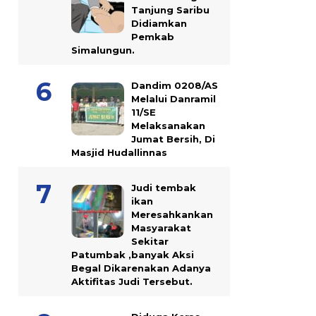
Tanjung Saribu
Didiamkan
Pemkab
Simalungun.
Dandim 0208/AS
Melalui Danramil
11/SE
Melaksanakan
Jumat Bersih, Di
Masjid Hudallinnas
Judi tembak
ikan
Meresahkankan
Masyarakat
Sekitar
Patumbak ,banyak Aksi
Begal Dikarenakan Adanya
Aktifitas Judi Tersebut.