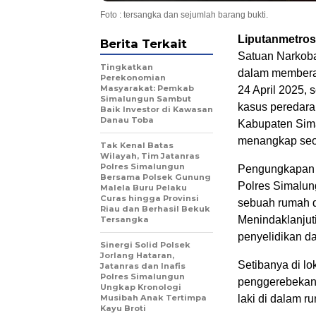
Foto : tersangka dan sejumlah barang bukti.
Liputanmetros
Berita Terkait
Satuan Narkob
Tingkatkan
dalam memberan
Perekonomian
Masyarakat: Pemkab
24 April 2025,
Simalungun Sambut
kasus peredara
Baik Investor di Kawasan
Danau Toba
Kabupaten Sim
menangkap seo
Tak Kenal Batas
Wilayah, Tim Jatanras
Polres Simalungun
Pengungkapan k
Bersama Polsek Gunung
Polres Simalun
Malela Buru Pelaku
Curas hingga Provinsi
sebuah rumah di
Riau dan Berhasil Bekuk
Menindaklanjut
Tersangka
penyelidikan da
Sinergi Solid Polsek
Jorlang Hataran,
Setibanya di l
Jatanras dan Inafis
Polres Simalungun
penggerebekan 
Ungkap Kronologi
Musibah Anak Tertimpa
laki di dalam 
Kayu Broti