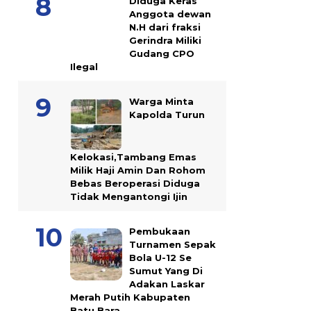
Diduga Keras
Anggota dewan
N.H dari fraksi
Gerindra Miliki
Gudang CPO
Ilegal
Warga Minta
Kapolda Turun
Kelokasi,Tambang Emas
Milik Haji Amin Dan Rohom
Bebas Beroperasi Diduga
Tidak Mengantongi Ijin
Pembukaan
Turnamen Sepak
Bola U-12 Se
Sumut Yang Di
Adakan Laskar
Merah Putih Kabupaten
Batu Bara