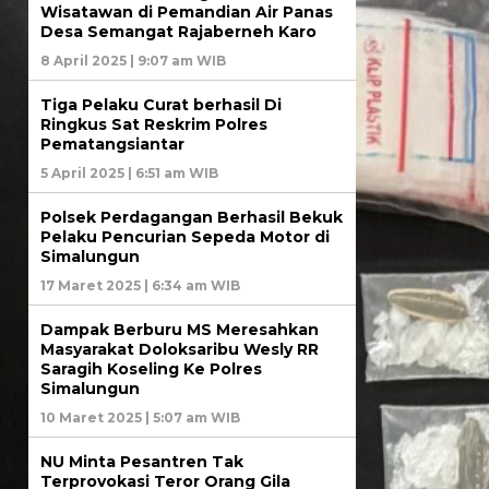
Wisatawan di Pemandian Air Panas
Desa Semangat Rajaberneh Karo
8 April 2025 | 9:07 am WIB
Tiga Pelaku Curat berhasil Di
Ringkus Sat Reskrim Polres
Pematangsiantar
5 April 2025 | 6:51 am WIB
Polsek Perdagangan Berhasil Bekuk
Pelaku Pencurian Sepeda Motor di
Simalungun
17 Maret 2025 | 6:34 am WIB
Dampak Berburu MS Meresahkan
Masyarakat Doloksaribu Wesly RR
Saragih Koseling Ke Polres
Simalungun
10 Maret 2025 | 5:07 am WIB
NU Minta Pesantren Tak
Terprovokasi Teror Orang Gila