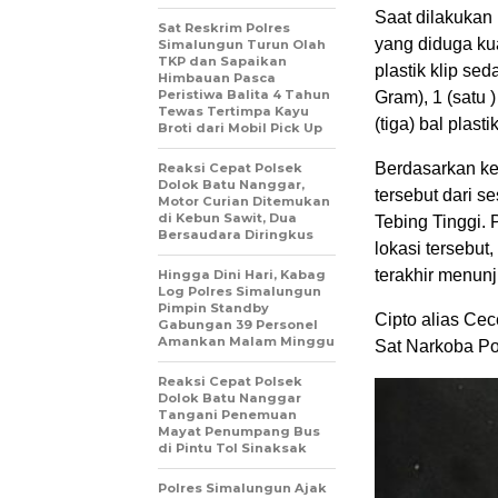
Saat dilakukan
Sat Reskrim Polres
yang diduga ku
Simalungun Turun Olah
TKP dan Sapaikan
plastik klip sed
Himbauan Pasca
Peristiwa Balita 4 Tahun
Gram), 1 (satu )
Tewas Tertimpa Kayu
(tiga) bal plas
Broti dari Mobil Pick Up
Berdasarkan ke
Reaksi Cepat Polsek
Dolok Batu Nanggar,
tersebut dari 
Motor Curian Ditemukan
di Kebun Sawit, Dua
Tebing Tinggi
Bersaudara Diringkus
lokasi tersebut
terakhir menun
Hingga Dini Hari, Kabag
Log Polres Simalungun
Pimpin Standby
Cipto alias Ce
Gabungan 39 Personel
Amankan Malam Minggu
Sat Narkoba Pol
Reaksi Cepat Polsek
Dolok Batu Nanggar
Tangani Penemuan
Mayat Penumpang Bus
di Pintu Tol Sinaksak
Polres Simalungun Ajak