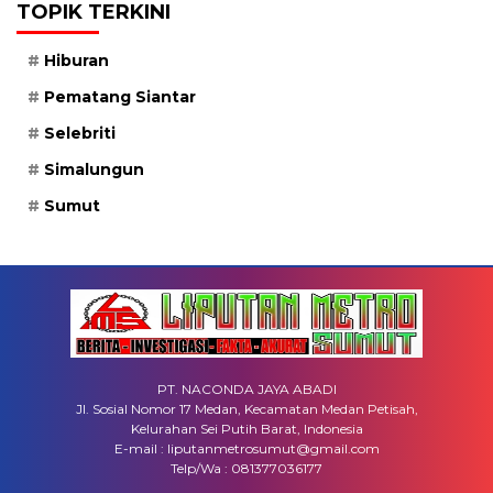
TOPIK TERKINI
Hiburan
Pematang Siantar
Selebriti
Simalungun
Sumut
PT. NACONDA JAYA ABADI
Jl. Sosial Nomor 17 Medan, Kecamatan Medan Petisah,
Kelurahan Sei Putih Barat, Indonesia
E-mail : liputanmetrosumut@gmail.com
Telp/Wa : 081377036177