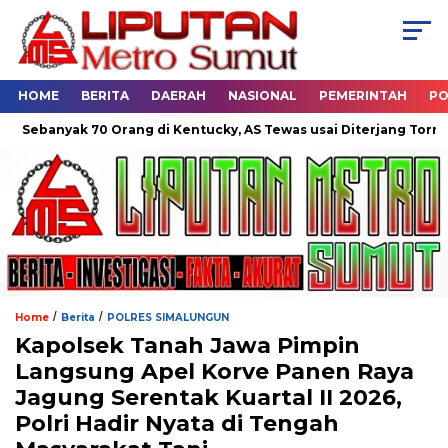
HOME
BERITA
DAERAH
NASIONAL
PEMERINTAH
PO
anyak 70 Orang di Kentucky, AS Tewas usai Diterjang Tornado Dah
/
/
Home
Berita
POLRES SIMALUNGUN
Kapolsek Tanah Jawa Pimpin
Langsung Apel Korve Panen Raya
Jagung Serentak Kuartal II 2026,
Polri Hadir Nyata di Tengah