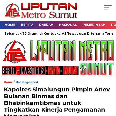
HOME
BERITA
DAERAH
NASIONAL
PEMERINTAH
PO
0 Orang di Kentucky, AS Tewas usai Diterjang Tornado Dahsyat
/
Home
Uncategorized
Kapolres Simalungun Pimpin Anev
Bulanan Binmas dan
Bhabinkamtibmas untuk
Tingkatkan Kinerja Pengamanan