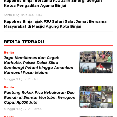
Kapolres Binjai Bersama PJU Jalin Sinergi dengan
Ketua Pengadilan Agama Binjai
Sabtu, 8 Agustus 2026 - 08:39
Kapolres Binjai ajak PJU Safari Salat Jumat Bersama
Masyarakat di Masjid Agung Kota Binjai
BERITA TERBARU
Berita
Jaga Kamtibmas dan Cegah
Karhutla, Polsek Dolok Silau
Sambangi Petani hingga Amankan
Karnaval Pasar Malam
Minggu, 9 Agu 2026 - 12:11
Berita
Puntung Rokok Picu Kebakaran Dua
Rumah di Siantar Martoba, Kerugian
Capai Rp550 Juta
Minggu, 9 Agu 2026 - 07:44
Berita