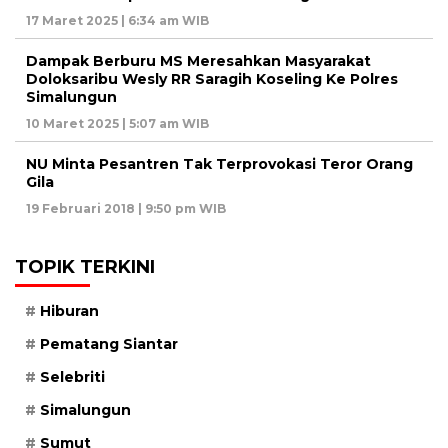
17 Maret 2025 | 6:34 am WIB
Dampak Berburu MS Meresahkan Masyarakat
Doloksaribu Wesly RR Saragih Koseling Ke Polres
Simalungun
10 Maret 2025 | 5:07 am WIB
NU Minta Pesantren Tak Terprovokasi Teror Orang
Gila
19 Februari 2018 | 9:50 pm WIB
TOPIK TERKINI
Hiburan
Pematang Siantar
Selebriti
Simalungun
Sumut