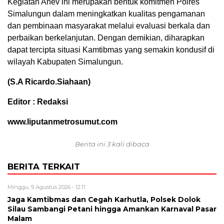
Kegiatan Anev ini merupakan bentuk komitmen Polres
Simalungun dalam meningkatkan kualitas pengamanan
dan pembinaan masyarakat melalui evaluasi berkala dan
perbaikan berkelanjutan. Dengan demikian, diharapkan
dapat tercipta situasi Kamtibmas yang semakin kondusif di
wilayah Kabupaten Simalungun.
(S.A Ricardo.Siahaan)
Editor : Redaksi
www.liputanmetrosumut.com
Berita ini 3 kali dibaca
BERITA TERKAIT
Minggu, 9 Agustus 2026 - 12:11
Jaga Kamtibmas dan Cegah Karhutla, Polsek Dolok
Silau Sambangi Petani hingga Amankan Karnaval Pasar
Malam