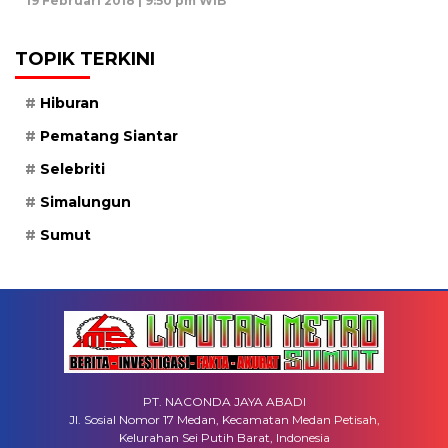
19 Februari 2018 | 9:50 pm WIB
TOPIK TERKINI
Hiburan
Pematang Siantar
Selebriti
Simalungun
Sumut
PT. NACONDA JAYA ABADI
Jl. Sosial Nomor 17 Medan, Kecamatan Medan Petisah,
Kelurahan Sei Putih Barat, Indonesia