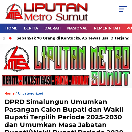
HOME
BERITA
DAERAH
NASIONAL
PEMERINTAH
PO
nyak 70 Orang di Kentucky, AS Tewas usai Diterjang Tornado Dahs
/
Home
Uncategorized
DPRD Simalungun Umumkan
Pasangan Calon Bupati dan Wakil
Bupati Terpilih Periode 2025-2030
dan Umumkan Masa Jabatan