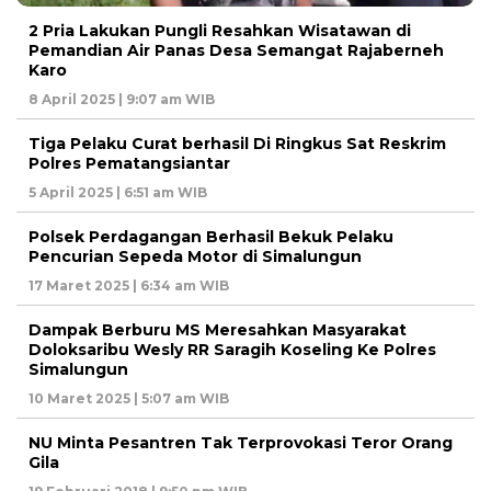
2 Pria Lakukan Pungli Resahkan Wisatawan di
Pemandian Air Panas Desa Semangat Rajaberneh
Karo
8 April 2025 | 9:07 am WIB
Tiga Pelaku Curat berhasil Di Ringkus Sat Reskrim
Polres Pematangsiantar
5 April 2025 | 6:51 am WIB
Polsek Perdagangan Berhasil Bekuk Pelaku
Pencurian Sepeda Motor di Simalungun
17 Maret 2025 | 6:34 am WIB
Dampak Berburu MS Meresahkan Masyarakat
Doloksaribu Wesly RR Saragih Koseling Ke Polres
Simalungun
10 Maret 2025 | 5:07 am WIB
NU Minta Pesantren Tak Terprovokasi Teror Orang
Gila