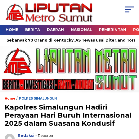
HOME
BERITA
DAERAH
NASIONAL
PEMERINTAH
PO
k 70 Orang di Kentucky, AS Tewas usai Diterjang Tornado Dahsya
/
Home
POLRES SIMALUNGUN
Kapolres Simalungun Hadiri
Perayaan Hari Buruh Internasional
2025 dalam Suasana Kondusif
Redaksi
- Reporter