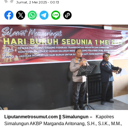
Jumat, 2 Mei 2025 - 00:13
Liputanmetrosumut.com || Simalungun –
Kapolres
Simalungun AKBP Marganda Aritonang, S.H., S.I.K., M.M.,