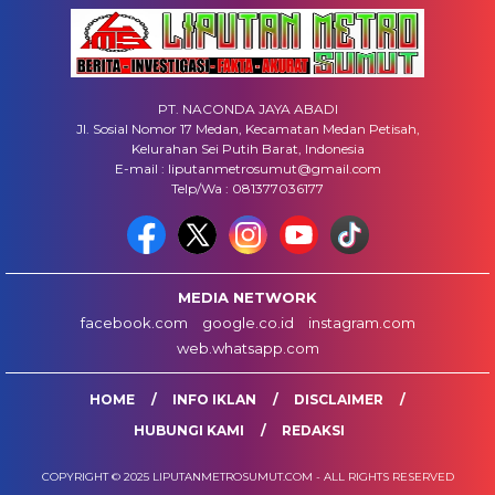
PT. NACONDA JAYA ABADI
Jl. Sosial Nomor 17 Medan, Kecamatan Medan Petisah,
Kelurahan Sei Putih Barat, Indonesia
E-mail : liputanmetrosumut@gmail.com
Telp/Wa : 081377036177
MEDIA NETWORK
facebook.com
google.co.id
instagram.com
web.whatsapp.com
HOME
INFO IKLAN
DISCLAIMER
HUBUNGI KAMI
REDAKSI
COPYRIGHT © 2025 LIPUTANMETROSUMUT.COM - ALL RIGHTS RESERVED