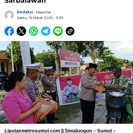
Sarbalawan
Redaksi
- Reporter
Sabtu, 15 Maret 2025 - 11:35
Liputanmetrosumut.com || Simalungun – Sumut –