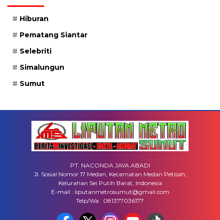
Hiburan
Pematang Siantar
Selebriti
Simalungun
Sumut
PT. NACONDA JAYA ABADI
Jl. Sosial Nomor 17 Medan, Kecamatan Medan Petisah,
Kelurahan Sei Putih Barat, Indonesia
E-mail : liputanmetrosumut@gmail.com
Telp/Wa : 081377036177