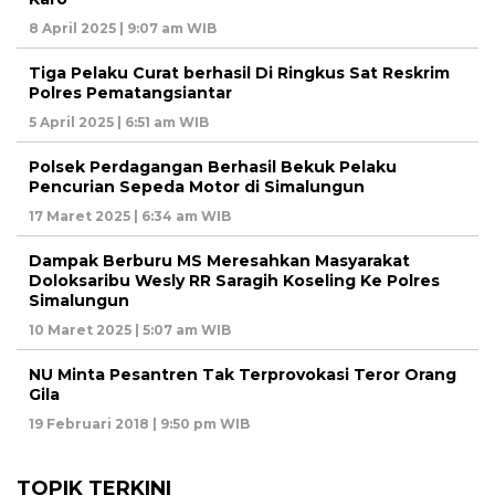
8 April 2025 | 9:07 am WIB
Tiga Pelaku Curat berhasil Di Ringkus Sat Reskrim
Polres Pematangsiantar
5 April 2025 | 6:51 am WIB
Polsek Perdagangan Berhasil Bekuk Pelaku
Pencurian Sepeda Motor di Simalungun
17 Maret 2025 | 6:34 am WIB
Dampak Berburu MS Meresahkan Masyarakat
Doloksaribu Wesly RR Saragih Koseling Ke Polres
Simalungun
10 Maret 2025 | 5:07 am WIB
NU Minta Pesantren Tak Terprovokasi Teror Orang
Gila
19 Februari 2018 | 9:50 pm WIB
TOPIK TERKINI