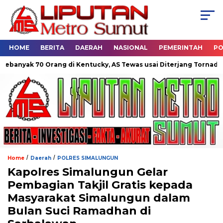
HOME
BERITA
DAERAH
NASIONAL
PEMERINTAH
PO
 Orang di Kentucky, AS Tewas usai Diterjang Tornado Dahsyat
/
/
Home
Daerah
POLRES SIMALUNGUN
Kapolres Simalungun Gelar
Pembagian Takjil Gratis kepada
Masyarakat Simalungun dalam
Bulan Suci Ramadhan di