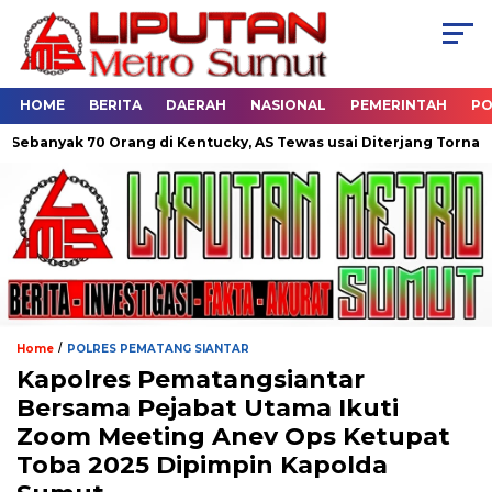
HOME
BERITA
DAERAH
NASIONAL
PEMERINTAH
PO
70 Orang di Kentucky, AS Tewas usai Diterjang Tornado Dahsyat
/
Home
POLRES PEMATANG SIANTAR
Kapolres Pematangsiantar
Bersama Pejabat Utama Ikuti
Zoom Meeting Anev Ops Ketupat
Toba 2025 Dipimpin Kapolda