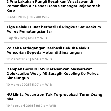
2 Pria Lakukan Pungli Resahkan Wisatawan di
Pemandian Air Panas Desa Semangat Rajaberneh
Karo
8 April 2025 | 9:07 am WIB
Tiga Pelaku Curat berhasil Di Ringkus Sat Reskrim
Polres Pematangsiantar
5 April 2025 | 6:51 am WIB
Polsek Perdagangan Berhasil Bekuk Pelaku
Pencurian Sepeda Motor di Simalungun
17 Maret 2025 | 6:34 am WIB
Dampak Berburu MS Meresahkan Masyarakat
Doloksaribu Wesly RR Saragih Koseling Ke Polres
Simalungun
10 Maret 2025 | 5:07 am WIB
NU Minta Pesantren Tak Terprovokasi Teror Orang
Gila
19 Februari 2018 | 9:50 pm WIB