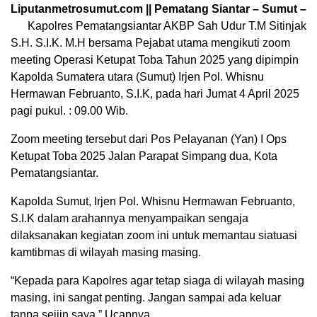
Liputanmetrosumut.com || Pematang Siantar – Sumut –
Kapolres Pematangsiantar AKBP Sah Udur T.M Sitinjak
S.H. S.I.K. M.H bersama Pejabat utama mengikuti zoom
meeting Operasi Ketupat Toba Tahun 2025 yang dipimpin
Kapolda Sumatera utara (Sumut) Irjen Pol. Whisnu
Hermawan Februanto, S.I.K, pada hari Jumat 4 April 2025
pagi pukul. : 09.00 Wib.
Zoom meeting tersebut dari Pos Pelayanan (Yan) I Ops
Ketupat Toba 2025 Jalan Parapat Simpang dua, Kota
Pematangsiantar.
Kapolda Sumut, Irjen Pol. Whisnu Hermawan Februanto,
S.I.K dalam arahannya menyampaikan sengaja
dilaksanakan kegiatan zoom ini untuk memantau siatuasi
kamtibmas di wilayah masing masing.
“Kepada para Kapolres agar tetap siaga di wilayah masing
masing, ini sangat penting. Jangan sampai ada keluar
tanpa seijin saya,” Ucapnya.