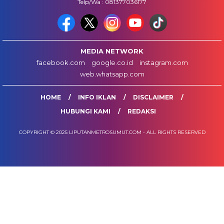
Telp/Wa : 081377036177
MEDIA NETWORK
facebook.com
google.co.id
instagram.com
web.whatsapp.com
HOME
INFO IKLAN
DISCLAIMER
HUBUNGI KAMI
REDAKSI
COPYRIGHT © 2025 LIPUTANMETROSUMUT.COM - ALL RIGHTS RESERVED