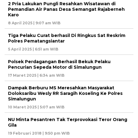
2 Pria Lakukan Pungli Resahkan Wisatawan di
Pemandian Air Panas Desa Semangat Rajaberneh
Karo
8 April 2025 | 9:07 am WIB
Tiga Pelaku Curat berhasil Di Ringkus Sat Reskrim
Polres Pematangsiantar
5 April 2025 | 6:51 am WIB
Polsek Perdagangan Berhasil Bekuk Pelaku
Pencurian Sepeda Motor di Simalungun
17 Maret 2025 | 6:34 am WIB
Dampak Berburu MS Meresahkan Masyarakat
Doloksaribu Wesly RR Saragih Koseling Ke Polres
Simalungun
10 Maret 2025 | 5:07 am WIB
NU Minta Pesantren Tak Terprovokasi Teror Orang
Gila
19 Februari 2018 | 9:50 pm WIB