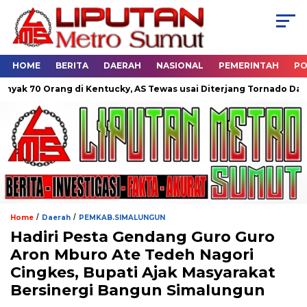
HOME
BERITA
DAERAH
NASIONAL
PEMERINTAH
PO
g di Kentucky, AS Tewas usai Diterjang Tornado Dahsyat
Dua
/
/
Home
Daerah
PEMKAB.SIMALUNGUN
Hadiri Pesta Gendang Guro Guro
Aron Mburo Ate Tedeh Nagori
Cingkes, Bupati Ajak Masyarakat
Bersinergi Bangun Simalungun