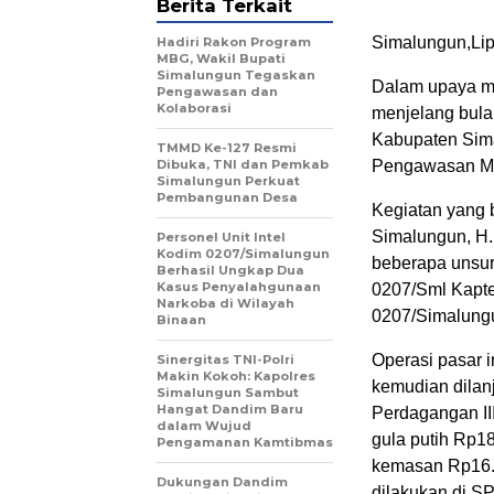
Berita Terkait
Simalungun,Li
Hadiri Rakon Program
MBG, Wakil Bupati
Simalungun Tegaskan
Dalam upaya me
Pengawasan dan
Kolaborasi
menjelang bula
Kabupaten Sima
TMMD Ke-127 Resmi
Dibuka, TNI dan Pemkab
Pengawasan Met
Simalungun Perkuat
Pembangunan Desa
Kegiatan yang b
Simalungun, H. 
Personel Unit Intel
Kodim 0207/Simalungun
beberapa unsu
Berhasil Ungkap Dua
Kasus Penyalahgunaan
0207/Sml Kapte
Narkoba di Wilayah
0207/Simalung
Binaan
Operasi pasar 
Sinergitas TNI-Polri
Makin Kokoh: Kapolres
kemudian dilan
Simalungun Sambut
Hangat Dandim Baru
Perdagangan III
dalam Wujud
gula putih Rp1
Pengamanan Kamtibmas
kemasan Rp16.50
Dukungan Dandim
dilakukan di S