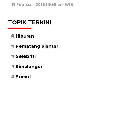
19 Februari 2018 | 9:50 pm WIB
TOPIK TERKINI
Hiburan
Pematang Siantar
Selebriti
Simalungun
Sumut