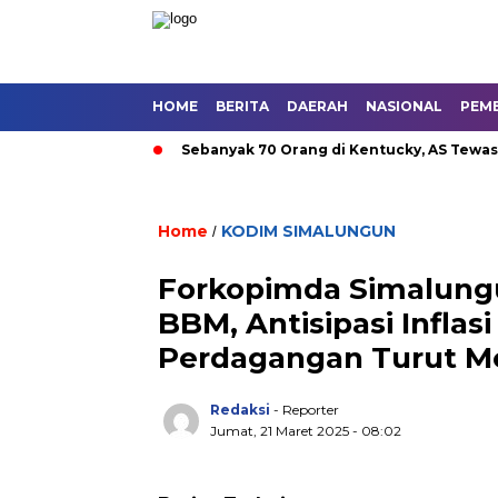
HOME
BERITA
DAERAH
NASIONAL
PEM
m di Bandung
Sebanyak 70 Orang di Kentucky, AS Tewas usai
Home
KODIM SIMALUNGUN
/
Forkopimda Simalungu
BBM, Antisipasi Inflas
Perdagangan Turut M
Redaksi
- Reporter
Jumat, 21 Maret 2025 - 08:02