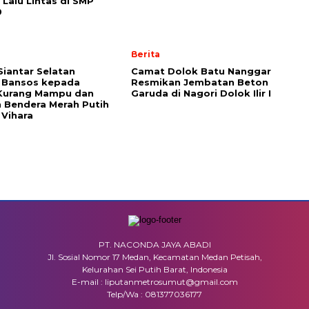
 Lalu Lintas di SMP
9
Berita
Siantar Selatan
Camat Dolok Batu Nanggar
 Bansos kepada
Resmikan Jembatan Beton
Kurang Mampu dan
Garuda di Nagori Dolok Ilir I
 Bendera Merah Putih
 Vihara
PT. NACONDA JAYA ABADI
Jl. Sosial Nomor 17 Medan, Kecamatan Medan Petisah,
Kelurahan Sei Putih Barat, Indonesia
E-mail : liputanmetrosumut@gmail.com
Telp/Wa : 081377036177