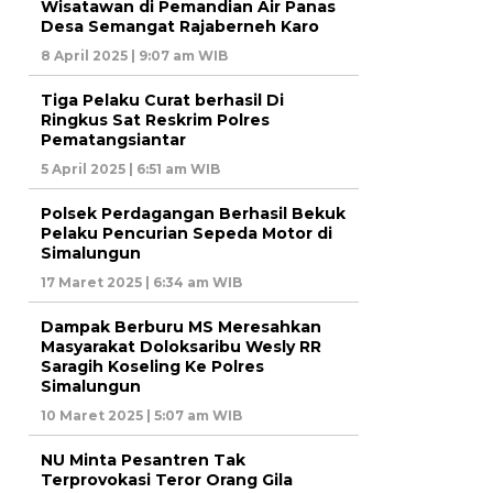
Wisatawan di Pemandian Air Panas
Desa Semangat Rajaberneh Karo
8 April 2025 | 9:07 am WIB
Tiga Pelaku Curat berhasil Di
Ringkus Sat Reskrim Polres
Pematangsiantar
5 April 2025 | 6:51 am WIB
Polsek Perdagangan Berhasil Bekuk
Pelaku Pencurian Sepeda Motor di
Simalungun
17 Maret 2025 | 6:34 am WIB
Dampak Berburu MS Meresahkan
Masyarakat Doloksaribu Wesly RR
Saragih Koseling Ke Polres
Simalungun
10 Maret 2025 | 5:07 am WIB
NU Minta Pesantren Tak
Terprovokasi Teror Orang Gila