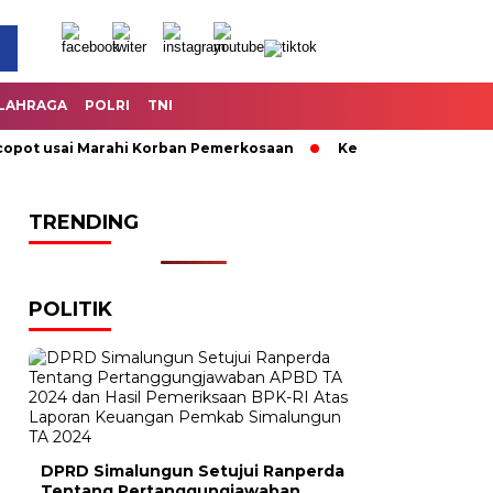
LAHRAGA
POLRI
TNI
t usai Marahi Korban Pemerkosaan
Kemendag Cabut Larangan
TRENDING
POLITIK
DPRD Simalungun Setujui Ranperda
Tentang Pertanggungjawaban