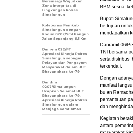
Bersinergi Wujudkan
Zona Integritas di
BBM sesuai ket
Lingkungan Polres
Simalungun
Bupati Simalu
Kolaborasi Pemkab
bertujuan untu
Simalungun dengan
mendapatkan ke
Kodim 0207/Sml Bangun
Jalan Sepanjang 6,5 Km
Danramil 06/P
Danrem 022/PT
TNI bersama pe
Apresiasi Kinerja Polres
Simalungun sebagai
serta distribu
Pelayan dan Pengayom
terkendali.
Masyarakat dalam HUT
Bhayangkara ke-79
Dengan adanya 
Dandim
manfaat langsu
0207/Simalungun
Ucapkan Selamat HUT
bulan Ramadhan
Bhayangkara ke-79,
pemantauan pas
Apresiasi Kinerja Polres
Simalungun dalam
dan menghindar
Menjaga Kamtibmas
Kegiatan berak
antara pemerin
masyarakat Sim