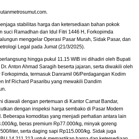
putanmetrosumut.com.
njaga stabilitas harga dan ketersediaan bahan pokok
n suci Ramadhan dan Idul Fitri 1446 H, Forkopimda
lungun menggelar Operasi Pasar Murah, Sidak Pasar, dan
rologi Legal pada Jumat (21/3/2025).
erlangsung hingga pukul 11.15 WIB ini dihadiri oleh Bupati
Dr. Anton Ahmad Saragih beserta jajaran, serta diwakili oleh
r Forkopimda, termasuk Danramil 06/Perdagangan Kodim
n Inf Richard Pasaribu yang mewakili Dandim
un.
ini diawali dengan pertemuan di Kantor Camat Bandar,
jutkan dengan inspeksi harga sembako di Pasar Modern
. Beberapa komoditas yang menjadi perhatian antara lain
8.000/kg, beras premium Rp77.000/kg, minyak goreng
0/liter, serta daging sapi Rp115.000/kg. Sidak juga
PBU 14.211.213 untuk memastikan harga dan ketersediaan