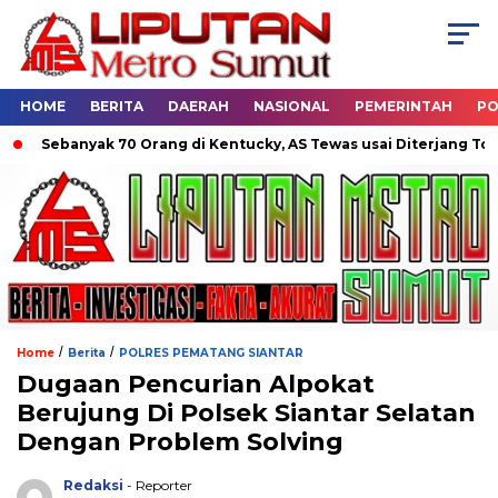
HOME
BERITA
DAERAH
NASIONAL
PEMERINTAH
PO
ebanyak 70 Orang di Kentucky, AS Tewas usai Diterjang Tornado 
/
/
Home
Berita
POLRES PEMATANG SIANTAR
Dugaan Pencurian Alpokat
Berujung Di Polsek Siantar Selatan
Dengan Problem Solving
Redaksi
- Reporter