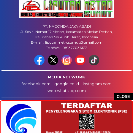
PT. NACONDA JAYA ABADI
Jl. Sosial Nomor 17 Medan, Kecamatan Medan Petisah,
Kelurahan Sei Putih Barat, Indonesia
E-mail : liputanmetrosumut@gmail.com
Telp/Wa : 081377036177
MEDIA NETWORK
facebook.com
google.co.id
instagram.com
web.whatsapp.com
CLOSE
HOME
INFO IKLAN
DISCLAIMER
HUBUNGI KAMI
REDAKSI
COPYRIGHT © 2025 LIPUTANMETROSUMUT.COM - ALL RIGHTS RESERVED