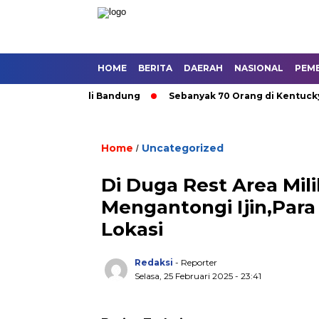
HOME
BERITA
DAERAH
NASIONAL
PEM
gkutan Umum di Bandung
Sebanyak 70 Orang di Kentucky, AS 
Home
Uncategorized
/
Di Duga Rest Area Mil
Mengantongi Ijin,Para
Lokasi
Redaksi
- Reporter
Selasa, 25 Februari 2025 - 23:41