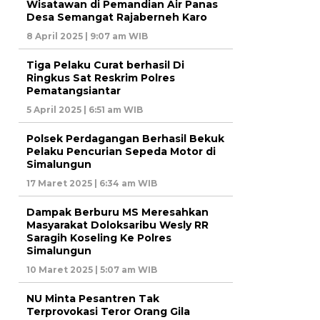
Wisatawan di Pemandian Air Panas
Desa Semangat Rajaberneh Karo
8 April 2025 | 9:07 am WIB
Tiga Pelaku Curat berhasil Di
Ringkus Sat Reskrim Polres
Pematangsiantar
5 April 2025 | 6:51 am WIB
Polsek Perdagangan Berhasil Bekuk
Pelaku Pencurian Sepeda Motor di
Simalungun
17 Maret 2025 | 6:34 am WIB
Dampak Berburu MS Meresahkan
Masyarakat Doloksaribu Wesly RR
Saragih Koseling Ke Polres
Simalungun
10 Maret 2025 | 5:07 am WIB
NU Minta Pesantren Tak
Terprovokasi Teror Orang Gila