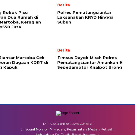
Berita
g Rokok Picu
Polres Pematangsiantar
ran Dua Rumah di
Laksanakan KRYD Hingga
 Martoba, Kerugian
Subuh
p550 Juta
Berita
Siantar Martoba Cek
Timsus Dayok Mirah Polres
poran Dugaan KDRT di
Pematangsiantar Amankan 9
g Kapuk
Sepedamotor Knalpot Brong
PT. NACONDA JAYA ABADI
Jl. Sosial Nomor 17 Medan, Kecamatan Medan Petisah,
Kelurahan Sei Putih Barat, Indonesia