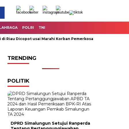
LAHRAGA
POLRI
TNI
iau Dicopot usai Marahi Korban Pemerkosaan
Kemendag Cabu
TRENDING
POLITIK
DPRD Simalungun Setujui Ranperda
Tentang Pertanggungjawaban