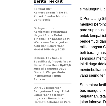
Berita Terkait
simalungun,Li
Sambut HUT
Kemerdekaan RI Ke 81,
Polsek Siantar Marihat
DiPematang Sil
Bakti Sosial
menjadi perbin
Diduga Hindari
para supir bus 
Konfirmasi, Perangkat
Nagori Sorba Dolok
untuk tempat i
Tinggalkan Kantor Saat
pengemudi dan 
Wartawan Pertanyakan
ADD dan Penyertaan
milik Langsar G
Modal BUMNag 2025
beli barang ha
Diduga Tak Sesuai
sehingga membua
Spesifikasi, Proyek Rabat
ini di duga tid
Beton Dana Desa Rp119,6
Juta di Sahkuda Bayu
menimbulkan se
Disorot, Warga Minta
yang sering terj
Inspektorat Turun
Periksa
Sementara keti
DPP PJS Keluarkan
bus mengeluhka
Pernyataan Sikap: Tolak
Label “Londo Ireng”,
perjalanan, te
Ingatkan Pemerintah
jalan lainnya.
Hormati Kebebasan Pers