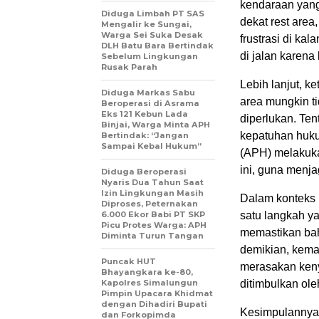
kendaraan yang
Diduga Limbah PT SAS
dekat rest area,
Mengalir ke Sungai,
Warga Sei Suka Desak
frustrasi di k
DLH Batu Bara Bertindak
di jalan karena
Sebelum Lingkungan
Rusak Parah
Lebih lanjut, k
Diduga Markas Sabu
area mungkin t
Beroperasi di Asrama
Eks 121 Kebun Lada
diperlukan. Ten
Binjai, Warga Minta APH
kepatuhan huku
Bertindak: “Jangan
Sampai Kebal Hukum”
(APH) melakuka
ini, guna menj
Diduga Beroperasi
Nyaris Dua Tahun Saat
Izin Lingkungan Masih
Dalam konteks i
Diproses, Peternakan
6.000 Ekor Babi PT SKP
satu langkah ya
Picu Protes Warga: APH
memastikan bah
Diminta Turun Tangan
demikian, kema
Puncak HUT
merasakan ken
Bhayangkara ke-80,
Kapolres Simalungun
ditimbulkan ole
Pimpin Upacara Khidmat
dengan Dihadiri Bupati
Kesimpulannya,
dan Forkopimda