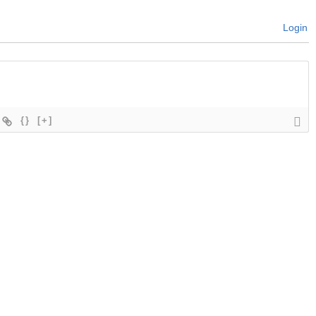
Login
{}
[+]