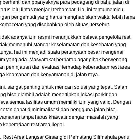
 berhenti dan pbanyaknya para pedagang di bahu jalan di
 arus lalu lintas menjadi terhambat. Hal ini tentu memicu
alangan pengemudi yang harus menghabiskan waktu lebih lama
 kemacetan yang disebabkan oleh situasi tersebut.
etidak adanya izin resmi menunjukkan bahwa pengelola rest
idak memenuhi standar keselamatan dan kesehatan yang
tunya, hal ini menjadi suatu pertanyaan besar mengenai
m yang ada. Masyarakat berharap agar pihak berwenang
n peninjauan dan evaluasi terhadap keberadaan rest area
aga keamanan dan kenyamanan di jalan raya.
ni, sangat penting untuk mencari solusi yang tepat. Salah
ng bisa diambil adalah menertibkan lokasi parkir dan
wa semua fasilitas umum memiliki izin yang valid. Dengan
cetan dapat diminimalisasi dan pengguna jalan bisa
yamanan tanpa harus khawatir dengan masalah yang
h keberadaan rest area ilegal.
 Rest Area Langsar Girsang di Pematang Silimahuta perlu