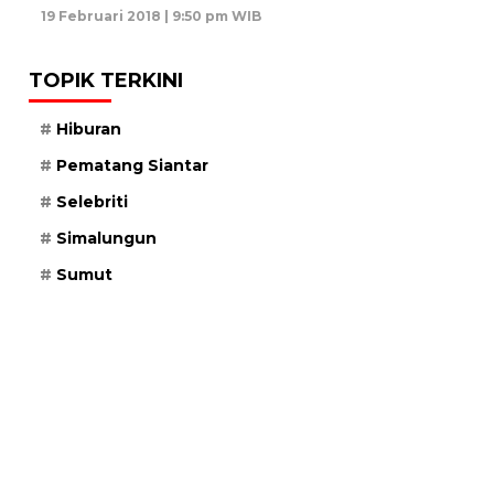
19 Februari 2018 | 9:50 pm WIB
TOPIK TERKINI
Hiburan
Pematang Siantar
Selebriti
Simalungun
Sumut