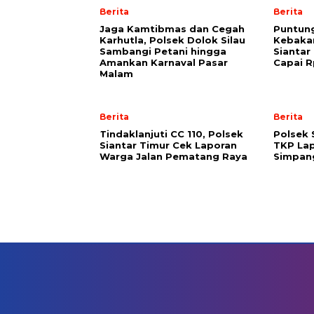
Berita
Berita
Jaga Kamtibmas dan Cegah
Puntun
Karhutla, Polsek Dolok Silau
Kebaka
Sambangi Petani hingga
Siantar
Amankan Karnaval Pasar
Capai R
Malam
Berita
Berita
Tindaklanjuti CC 110, Polsek
Polsek 
Siantar Timur Cek Laporan
TKP La
Warga Jalan Pematang Raya
Simpan