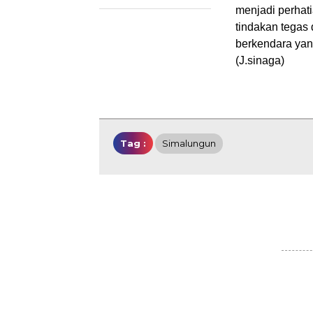
menjadi perhat
tindakan tegas 
berkendara yan
(J.sinaga)
Tag :
Simalungun