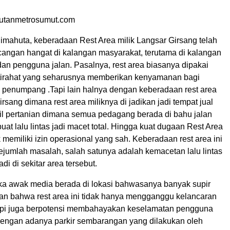
putanmetrosumut.com
imahuta, keberadaan Rest Area milik Langsar Girsang telah
cangan hangat di kalangan masyarakat, terutama di kalangan
dan pengguna jalan. Pasalnya, rest area biasanya dipakai
stirahat yang seharusnya memberikan kenyamanan bagi
penumpang .Tapi lain halnya dengan keberadaan rest area
irsang dimana rest area miliknya di jadikan jadi tempat jual
sil pertanian dimana semua pedagang berada di bahu jalan
t lalu lintas jadi macet total. Hingga kuat dugaan Rest Area
ak memiliki izin operasional yang sah. Keberadaan rest area ini
jumlah masalah, salah satunya adalah kemacetan lalu lintas
adi di sekitar area tersebut.
ka awak media berada di lokasi bahwasanya banyak supir
n bahwa rest area ini tidak hanya mengganggu kelancaran
tapi juga berpotensi membahayakan keselamatan pengguna
 Dengan adanya parkir sembarangan yang dilakukan oleh