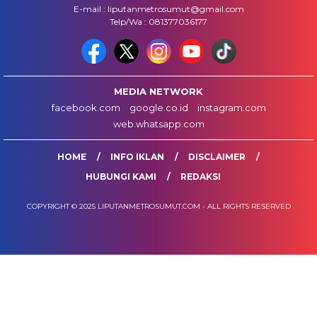
E-mail : liputanmetrosumut@gmail.com
Telp/Wa : 081377036177
MEDIA NETWORK
facebook.com
google.co.id
instagram.com
web.whatsapp.com
HOME
INFO IKLAN
DISCLAIMER
HUBUNGI KAMI
REDAKSI
COPYRIGHT © 2025 LIPUTANMETROSUMUT.COM - ALL RIGHTS RESERVED