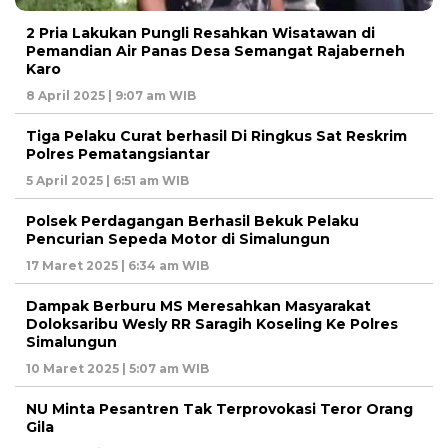
2 Pria Lakukan Pungli Resahkan Wisatawan di
Pemandian Air Panas Desa Semangat Rajaberneh
Karo
8 April 2025 | 9:07 am WIB
Tiga Pelaku Curat berhasil Di Ringkus Sat Reskrim
Polres Pematangsiantar
5 April 2025 | 6:51 am WIB
Polsek Perdagangan Berhasil Bekuk Pelaku
Pencurian Sepeda Motor di Simalungun
17 Maret 2025 | 6:34 am WIB
Dampak Berburu MS Meresahkan Masyarakat
Doloksaribu Wesly RR Saragih Koseling Ke Polres
Simalungun
10 Maret 2025 | 5:07 am WIB
NU Minta Pesantren Tak Terprovokasi Teror Orang
Gila