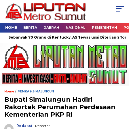
HOME
BERITA
DAERAH
NASIONAL
PEMERINTAH
PO
yak 70 Orang di Kentucky, AS Tewas usai Diterjang Tornado Dahs
/
Home
PEMKAB.SIMALUNGUN
Bupati Simalungun Hadiri
Rakortek Perumahan Perdesaan
Kementerian PKP RI
Redaksi
- Reporter