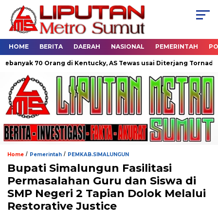
HOME
BERITA
DAERAH
NASIONAL
PEMERINTAH
PO
0 Orang di Kentucky, AS Tewas usai Diterjang Tornado Dahsyat
/
/
Home
Pemerintah
PEMKAB.SIMALUNGUN
Bupati Simalungun Fasilitasi
Permasalahan Guru dan Siswa di
SMP Negeri 2 Tapian Dolok Melalui
Restorative Justice