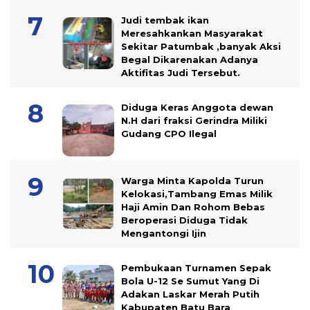
Judi tembak ikan
Meresahkankan Masyarakat
Sekitar Patumbak ,banyak Aksi
Begal Dikarenakan Adanya
Aktifitas Judi Tersebut.
Diduga Keras Anggota dewan
N.H dari fraksi Gerindra Miliki
Gudang CPO Ilegal
Warga Minta Kapolda Turun
Kelokasi,Tambang Emas Milik
Haji Amin Dan Rohom Bebas
Beroperasi Diduga Tidak
Mengantongi Ijin
Pembukaan Turnamen Sepak
Bola U-12 Se Sumut Yang Di
Adakan Laskar Merah Putih
Kabupaten Batu Bara