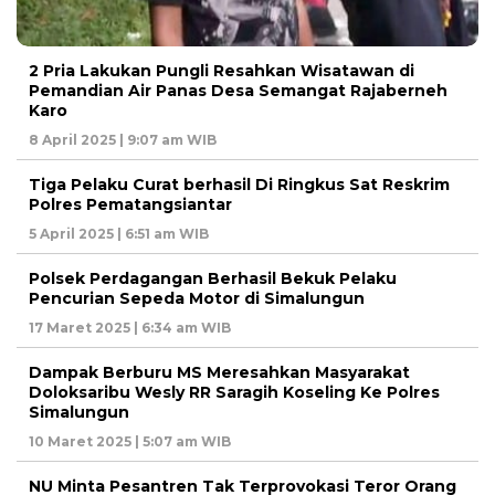
2 Pria Lakukan Pungli Resahkan Wisatawan di
Pemandian Air Panas Desa Semangat Rajaberneh
Karo
8 April 2025 | 9:07 am WIB
Tiga Pelaku Curat berhasil Di Ringkus Sat Reskrim
Polres Pematangsiantar
5 April 2025 | 6:51 am WIB
Polsek Perdagangan Berhasil Bekuk Pelaku
Pencurian Sepeda Motor di Simalungun
17 Maret 2025 | 6:34 am WIB
Dampak Berburu MS Meresahkan Masyarakat
Doloksaribu Wesly RR Saragih Koseling Ke Polres
Simalungun
10 Maret 2025 | 5:07 am WIB
NU Minta Pesantren Tak Terprovokasi Teror Orang