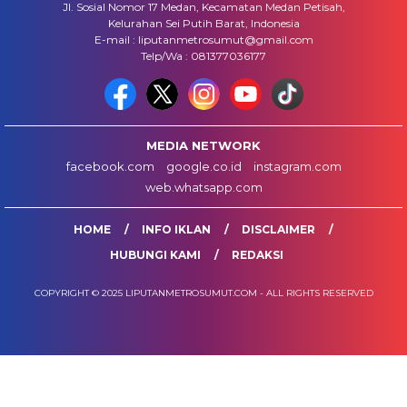
Jl. Sosial Nomor 17 Medan, Kecamatan Medan Petisah,
Kelurahan Sei Putih Barat, Indonesia
E-mail : liputanmetrosumut@gmail.com
Telp/Wa : 081377036177
MEDIA NETWORK
facebook.com
google.co.id
instagram.com
web.whatsapp.com
HOME
INFO IKLAN
DISCLAIMER
HUBUNGI KAMI
REDAKSI
COPYRIGHT © 2025 LIPUTANMETROSUMUT.COM - ALL RIGHTS RESERVED