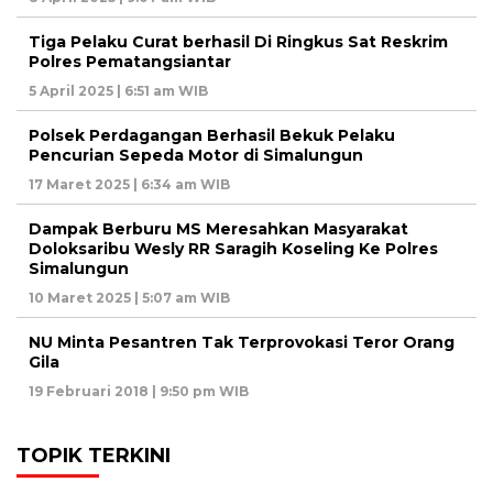
Tiga Pelaku Curat berhasil Di Ringkus Sat Reskrim
Polres Pematangsiantar
5 April 2025 | 6:51 am WIB
Polsek Perdagangan Berhasil Bekuk Pelaku
Pencurian Sepeda Motor di Simalungun
17 Maret 2025 | 6:34 am WIB
Dampak Berburu MS Meresahkan Masyarakat
Doloksaribu Wesly RR Saragih Koseling Ke Polres
Simalungun
10 Maret 2025 | 5:07 am WIB
NU Minta Pesantren Tak Terprovokasi Teror Orang
Gila
19 Februari 2018 | 9:50 pm WIB
TOPIK TERKINI