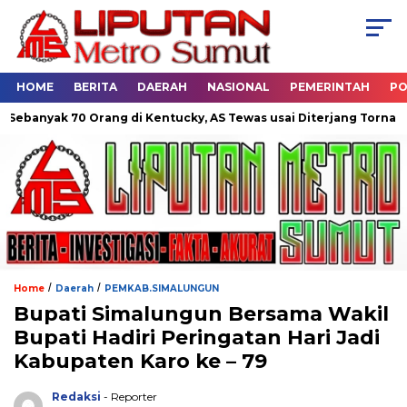
HOME
BERITA
DAERAH
NASIONAL
PEMERINTAH
PO
70 Orang di Kentucky, AS Tewas usai Diterjang Tornado Dahsyat
/
/
Home
Daerah
PEMKAB.SIMALUNGUN
Bupati Simalungun Bersama Wakil
Bupati Hadiri Peringatan Hari Jadi
Kabupaten Karo ke – 79
Redaksi
- Reporter