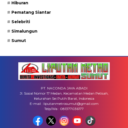
Hiburan
Pematang Siantar
Selebriti
Simalungun
Sumut
PT. NACONDA JAYA ABADI
Jl. Sosial Nomor 17 Medan, Kecamatan Medan Petisah,
Kelurahan Sei Putih Barat, Indonesia
E-mail : liputanmetrosumut@gmail.com
Telp/Wa : 081377036177