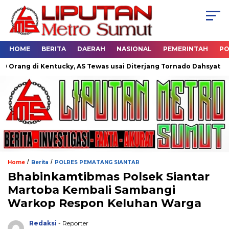
HOME
BERITA
DAERAH
NASIONAL
PEMERINTAH
PO
ng di Kentucky, AS Tewas usai Diterjang Tornado Dahsyat
Du
/
/
Home
Berita
POLRES PEMATANG SIANTAR
Bhabinkamtibmas Polsek Siantar
Martoba Kembali Sambangi
Warkop Respon Keluhan Warga
Redaksi
- Reporter