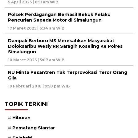
5 April 2025 | 6:51 am WIB
Polsek Perdagangan Berhasil Bekuk Pelaku
Pencurian Sepeda Motor di Simalungun
17 Maret 2025 | 6:34 am WIB
Dampak Berburu MS Meresahkan Masyarakat
Doloksaribu Wesly RR Saragih Koseling Ke Polres
Simalungun
10 Maret 2025 | 5:07 am WIB
NU Minta Pesantren Tak Terprovokasi Teror Orang
Gila
19 Februari 2018 | 9:50 pm WIB
TOPIK TERKINI
Hiburan
Pematang Siantar
Selebriti