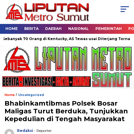
HOME
BERITA
DAERAH
NASIONAL
PEMERINTAH
PO
ak 70 Orang di Kentucky, AS Tewas usai Diterjang Tornado Dahsy
/
Home
Uncategorized
Bhabinkamtibmas Polsek Bosar
Maligas Turut Berduka, Tunjukkan
Kepedulian di Tengah Masyarakat
Redaksi
- Reporter