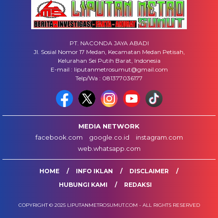
PT. NACONDA JAYA ABADI
Jl. Sosial Nomor 17 Medan, Kecamatan Medan Petisah,
Kelurahan Sei Putih Barat, Indonesia
E-mail : liputanmetrosumut@gmail.com
Telp/Wa : 081377036177
MEDIA NETWORK
facebook.com
google.co.id
instagram.com
web.whatsapp.com
HOME
INFO IKLAN
DISCLAIMER
HUBUNGI KAMI
REDAKSI
COPYRIGHT © 2025 LIPUTANMETROSUMUT.COM - ALL RIGHTS RESERVED