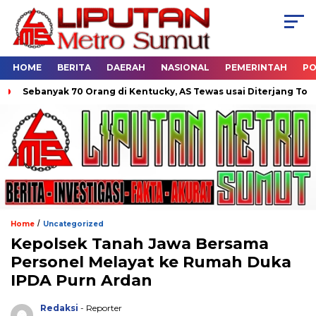
HOME
BERITA
DAERAH
NASIONAL
PEMERINTAH
PO
k 70 Orang di Kentucky, AS Tewas usai Diterjang Tornado Dahsya
/
Home
Uncategorized
Kepolsek Tanah Jawa Bersama
Personel Melayat ke Rumah Duka
IPDA Purn Ardan
Redaksi
- Reporter