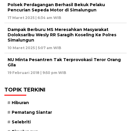
Polsek Perdagangan Berhasil Bekuk Pelaku
Pencurian Sepeda Motor di Simalungun
17 Maret 2025 | 6:34 am WIB
Dampak Berburu MS Meresahkan Masyarakat
Doloksaribu Wesly RR Saragih Koseling Ke Polres
Simalungun
10 Maret 2025 | 5:07 am WIB
NU Minta Pesantren Tak Terprovokasi Teror Orang
Gila
19 Februari 2018 | 9:50 pm WIB
TOPIK TERKINI
Hiburan
Pematang Siantar
Selebriti