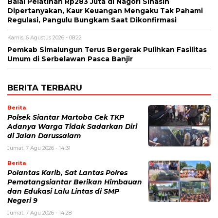
Balai Pelatihan Rp283 Juta di Nagori Sinasih
Dipertanyakan, Kaur Keuangan Mengaku Tak Pahami
Regulasi, Pangulu Bungkam Saat Dikonfirmasi
Kamis, 6 Agustus 2026 - 08:22
Pemkab Simalungun Terus Bergerak Pulihkan Fasilitas
Umum di Serbelawan Pasca Banjir
BERITA TERBARU
Berita
Polsek Siantar Martoba Cek TKP
Adanya Warga Tidak Sadarkan Diri
di Jalan Darussalam
Jumat, 7 Agu 2026 - 14:31
Berita
Polantas Karib, Sat Lantas Polres
Pematangsiantar Berikan Himbauan
dan Edukasi Lalu Lintas di SMP
Negeri 9
Jumat, 7 Agu 2026 - 14:28