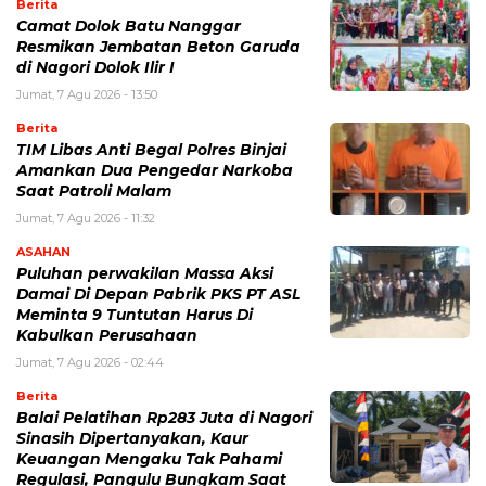
Berita
Camat Dolok Batu Nanggar
Resmikan Jembatan Beton Garuda
di Nagori Dolok Ilir I
Jumat, 7 Agu 2026 - 13:50
Berita
TIM Libas Anti Begal Polres Binjai
Amankan Dua Pengedar Narkoba
Saat Patroli Malam
Jumat, 7 Agu 2026 - 11:32
ASAHAN
Puluhan perwakilan Massa Aksi
Damai Di Depan Pabrik PKS PT ASL
Meminta 9 Tuntutan Harus Di
Kabulkan Perusahaan
Jumat, 7 Agu 2026 - 02:44
Berita
Balai Pelatihan Rp283 Juta di Nagori
Sinasih Dipertanyakan, Kaur
Keuangan Mengaku Tak Pahami
Regulasi, Pangulu Bungkam Saat