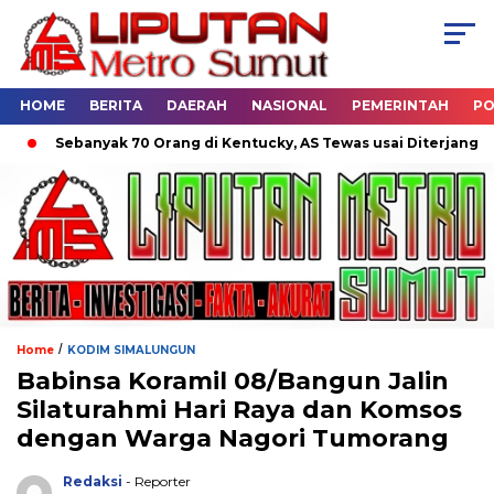
HOME
BERITA
DAERAH
NASIONAL
PEMERINTAH
PO
Sebanyak 70 Orang di Kentucky, AS Tewas usai Diterjang Tornad
/
Home
KODIM SIMALUNGUN
Babinsa Koramil 08/Bangun Jalin
Silaturahmi Hari Raya dan Komsos
dengan Warga Nagori Tumorang
Redaksi
- Reporter