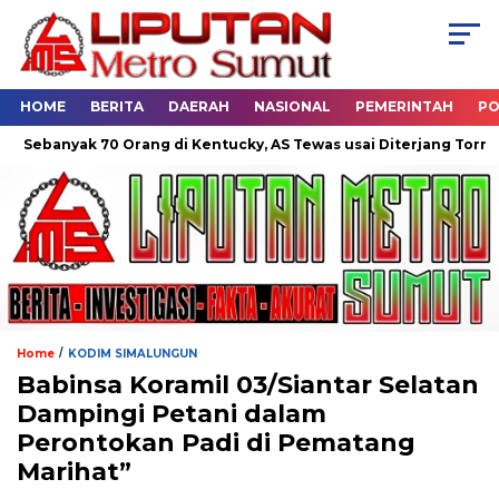
HOME
BERITA
DAERAH
NASIONAL
PEMERINTAH
PO
banyak 70 Orang di Kentucky, AS Tewas usai Diterjang Tornado D
/
Home
KODIM SIMALUNGUN
Babinsa Koramil 03/Siantar Selatan
Dampingi Petani dalam
Perontokan Padi di Pematang
Marihat”