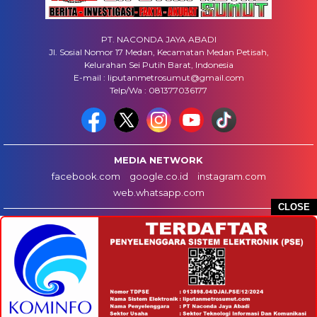
PT. NACONDA JAYA ABADI
Jl. Sosial Nomor 17 Medan, Kecamatan Medan Petisah,
Kelurahan Sei Putih Barat, Indonesia
E-mail : liputanmetrosumut@gmail.com
Telp/Wa : 081377036177
MEDIA NETWORK
facebook.com
google.co.id
instagram.com
web.whatsapp.com
CLOSE
HOME
INFO IKLAN
DISCLAIMER
HUBUNGI KAMI
REDAKSI
COPYRIGHT © 2025 LIPUTANMETROSUMUT.COM - ALL RIGHTS RESERVED