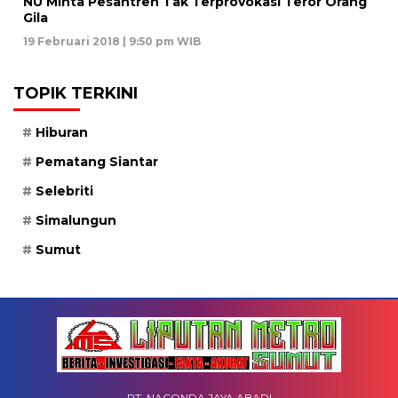
NU Minta Pesantren Tak Terprovokasi Teror Orang
Gila
19 Februari 2018 | 9:50 pm WIB
TOPIK TERKINI
Hiburan
Pematang Siantar
Selebriti
Simalungun
Sumut
PT. NACONDA JAYA ABADI