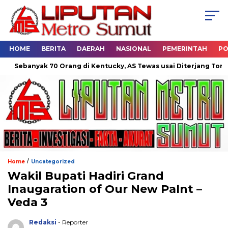
HOME
BERITA
DAERAH
NASIONAL
PEMERINTAH
PO
k 70 Orang di Kentucky, AS Tewas usai Diterjang Tornado Dahsyat
/
Home
Uncategorized
Wakil Bupati Hadiri Grand
Inaugaration of Our New Palnt –
Veda 3
Redaksi
- Reporter