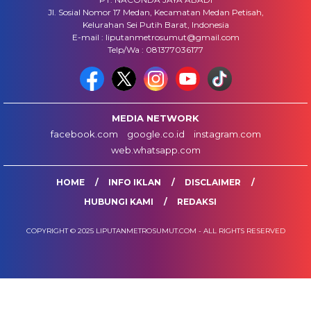
Jl. Sosial Nomor 17 Medan, Kecamatan Medan Petisah,
Kelurahan Sei Putih Barat, Indonesia
E-mail : liputanmetrosumut@gmail.com
Telp/Wa : 081377036177
MEDIA NETWORK
facebook.com
google.co.id
instagram.com
web.whatsapp.com
HOME
INFO IKLAN
DISCLAIMER
HUBUNGI KAMI
REDAKSI
COPYRIGHT © 2025 LIPUTANMETROSUMUT.COM - ALL RIGHTS RESERVED