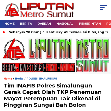
HOME
BERITA
DAERAH
NASIONAL
PEMERINTAH
PO
ebanyak 70 Orang di Kentucky, AS Tewas usai Diterjang Tornado 
/
/
Home
Berita
POLRES SIMALUNGUN
Tim INAFIS Polres Simalungun
Gerak Cepat Olah TKP Penemuan
Mayat Perempuan Tak Dikenal di
Pinggiran Sungai Bah Bolon