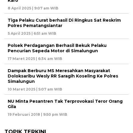
Karo
8 April 2025 | 9:07 am WIB
Tiga Pelaku Curat berhasil Di Ringkus Sat Reskrim
Polres Pematangsiantar
5 April 2025 | 6:51 am WIB
Polsek Perdagangan Berhasil Bekuk Pelaku
Pencurian Sepeda Motor di Simalungun
17 Maret 2025 | 6:34 am WIB
Dampak Berburu MS Meresahkan Masyarakat
Doloksaribu Wesly RR Saragih Koseling Ke Polres
Simalungun
10 Maret 2025 | 5:07 am WIB
NU Minta Pesantren Tak Terprovokasi Teror Orang
Gila
19 Februari 2018 | 9:50 pm WIB
TOPIK TERKINI