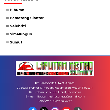
Hiburan
Pematang Siantar
Selebriti
Simalungun
Sumut
PT. NACONDA JAYA ABADI
Jl. Sosial Nomor 17 Medan, Kecamatan Medan Petisah,
Kelurahan Sei Putih Barat, Indonesia
E-mail : liputanmetrosumut@gmail.com
Telp/Wa : 081377036177