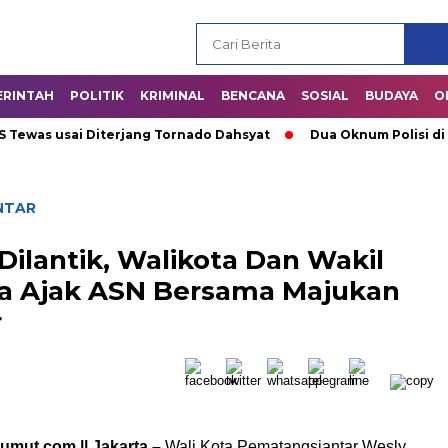
ERINTAH
POLITIK
KRIMINAL
BENCANA
SOSIAL
BUDAYA
O
s usai Diterjang Tornado Dahsyat
Dua Oknum Polisi di Riau 
NTAR
ilantik, Walikota Dan Wakil
na Ajak ASN Bersama Majukan
r
umut.com || Jakarta –
Wali Kota Pematangsiantar Wesly