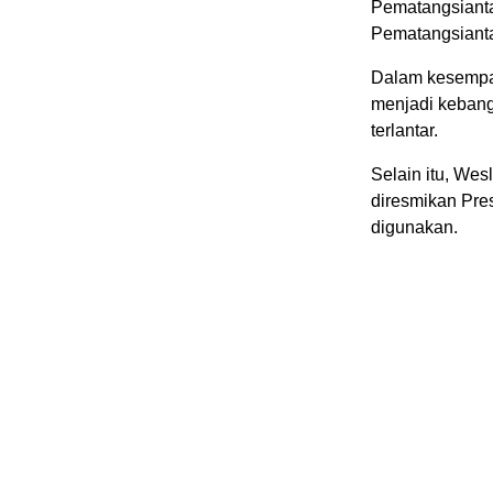
Pematangsianta
Pematangsianta
Dalam kesempa
menjadi kebang
terlantar.
Selain itu, Wes
diresmikan Pres
digunakan.