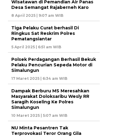
Wisatawan di Pemandian Air Panas
Desa Semangat Rajaberneh Karo
8 April 2025 | 9:07 am WIB
Tiga Pelaku Curat berhasil Di
Ringkus Sat Reskrim Polres
Pematangsiantar
5 April 2025 | 6:51 am WIB
Polsek Perdagangan Berhasil Bekuk
Pelaku Pencurian Sepeda Motor di
Simalungun
17 Maret 2025 | 6:34 am WIB
Dampak Berburu MS Meresahkan
Masyarakat Doloksaribu Wesly RR
Saragih Koseling Ke Polres
Simalungun
10 Maret 2025 | 5:07 am WIB
NU Minta Pesantren Tak
Terprovokasi Teror Orang Gila