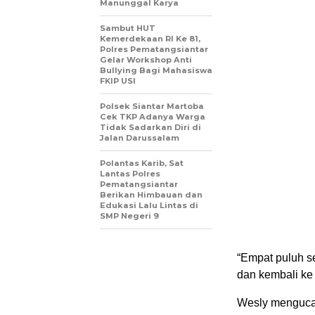
Manunggal Karya
Sambut HUT
Kemerdekaan RI Ke 81,
Polres Pematangsiantar
Gelar Workshop Anti
Bullying Bagi Mahasiswa
FKIP USI
Polsek Siantar Martoba
Cek TKP Adanya Warga
Tidak Sadarkan Diri di
Jalan Darussalam
Polantas Karib, Sat
Lantas Polres
Pematangsiantar
Berikan Himbauan dan
Edukasi Lalu Lintas di
SMP Negeri 9
“Empat puluh se
dan kembali ke
Wesly menguca