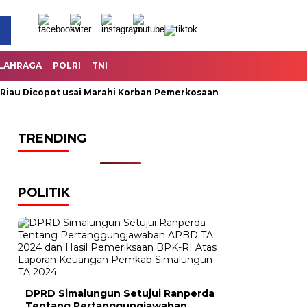
LAHRAGA
POLRI
TNI
Dicopot usai Marahi Korban Pemerkosaan
Kemendag Cabut La
TRENDING
POLITIK
DPRD Simalungun Setujui Ranperda
Tentang Pertanggungjawaban