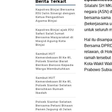
Berita Terkait
Silalahi SH MKn
Kapolres Binjai Bersama
negara (ASN) d
PJU Jalin Sinergi dengan
Ketua Pengadilan
bersama-sama 
Agama Binjai
(bekerjasama un
untuk seluruh 
Kapolres Binjai ajak PJU
Safari Salat Jumat
Bersama Masyarakat di
Hal itu disamp
Masjid Agung Kota
Binjai
Bersama DPRD 
relawan, di Hot
Sambut HUT
ramah tersebut 
Kemerdekaan RI Ke 81,
Polsek Siantar Barat
Kota-Wakil Wal
Berikan Bansos Kepada
Warga Membutuhkan
Prabowo Subiant
Sambut HUT
Kemerdekaan RI Ke 81,
Polsek Siantar Selatan
Bersihkan Rumah
Ibadah
Polsek Siantar Selatan
Bersama Petani Binaan
Panen Jagung di Jalan