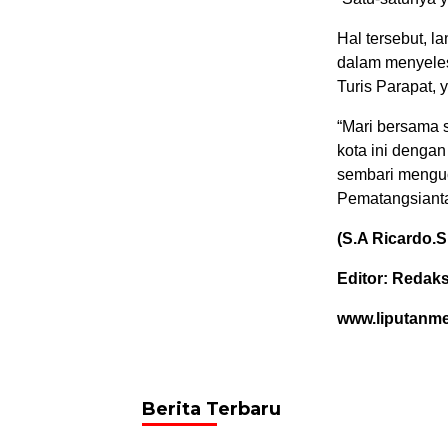
Hal tersebut, l
dalam menyeles
Turis Parapat, 
“Mari bersama 
kota ini dengan
sembari menguc
Pematangsiantar
(S.A Ricardo.S
Editor: Redaks
www.liputanm
Berita Terbaru