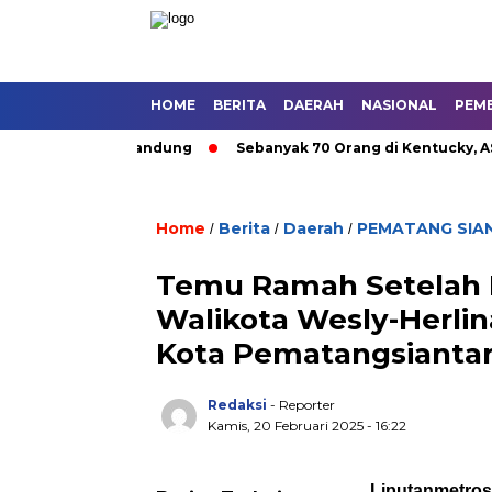
HOME
BERITA
DAERAH
NASIONAL
PEM
an Umum di Bandung
Sebanyak 70 Orang di Kentucky, AS Tewa
Home
Berita
Daerah
PEMATANG SIA
/
/
/
Temu Ramah Setelah D
Walikota Wesly-Herli
Kota Pematangsianta
Redaksi
- Reporter
Kamis, 20 Februari 2025 - 16:22
Liputanmetros