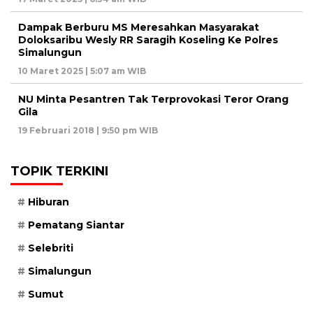
Dampak Berburu MS Meresahkan Masyarakat
Doloksaribu Wesly RR Saragih Koseling Ke Polres
Simalungun
10 Maret 2025 | 5:07 am WIB
NU Minta Pesantren Tak Terprovokasi Teror Orang
Gila
19 Februari 2018 | 9:50 pm WIB
TOPIK TERKINI
Hiburan
Pematang Siantar
Selebriti
Simalungun
Sumut