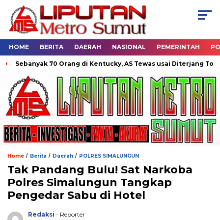
HOME
BERITA
DAERAH
NASIONAL
PEMERINTAH
PO
 70 Orang di Kentucky, AS Tewas usai Diterjang Tornado Dahsyat
/
/
/
Home
Berita
Daerah
POLRES SIMALUNGUN
Tak Pandang Bulu! Sat Narkoba
Polres Simalungun Tangkap
Pengedar Sabu di Hotel
Redaksi
- Reporter