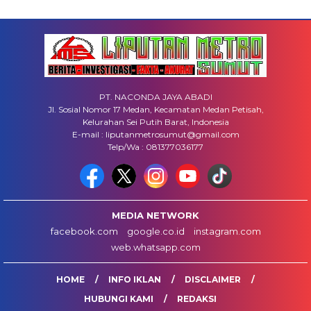
PT. NACONDA JAYA ABADI
Jl. Sosial Nomor 17 Medan, Kecamatan Medan Petisah,
Kelurahan Sei Putih Barat, Indonesia
E-mail : liputanmetrosumut@gmail.com
Telp/Wa : 081377036177
MEDIA NETWORK
facebook.com
google.co.id
instagram.com
web.whatsapp.com
HOME
INFO IKLAN
DISCLAIMER
HUBUNGI KAMI
REDAKSI