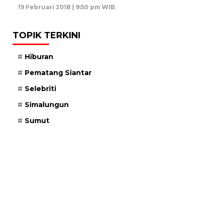
19 Februari 2018 | 9:50 pm WIB
TOPIK TERKINI
Hiburan
Pematang Siantar
Selebriti
Simalungun
Sumut