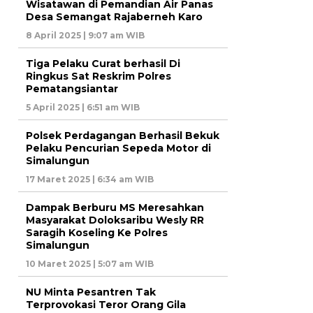
Wisatawan di Pemandian Air Panas
Desa Semangat Rajaberneh Karo
8 April 2025 | 9:07 am WIB
Tiga Pelaku Curat berhasil Di
Ringkus Sat Reskrim Polres
Pematangsiantar
5 April 2025 | 6:51 am WIB
Polsek Perdagangan Berhasil Bekuk
Pelaku Pencurian Sepeda Motor di
Simalungun
17 Maret 2025 | 6:34 am WIB
Dampak Berburu MS Meresahkan
Masyarakat Doloksaribu Wesly RR
Saragih Koseling Ke Polres
Simalungun
10 Maret 2025 | 5:07 am WIB
NU Minta Pesantren Tak
Terprovokasi Teror Orang Gila