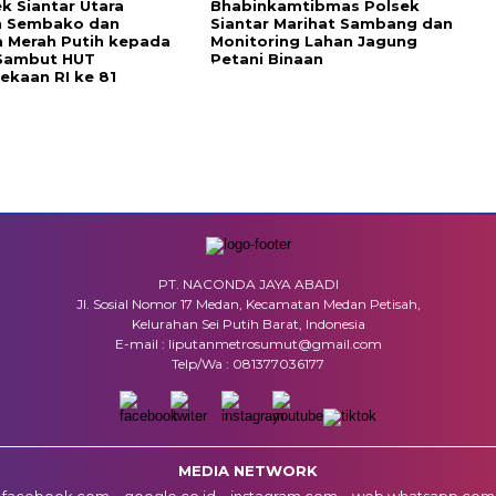
k Siantar Utara
Bhabinkamtibmas Polsek
n Sembako dan
Siantar Marihat Sambang dan
 Merah Putih kepada
Monitoring Lahan Jagung
Sambut HUT
Petani Binaan
kaan RI ke 81
PT. NACONDA JAYA ABADI
Jl. Sosial Nomor 17 Medan, Kecamatan Medan Petisah,
Kelurahan Sei Putih Barat, Indonesia
E-mail : liputanmetrosumut@gmail.com
Telp/Wa : 081377036177
MEDIA NETWORK