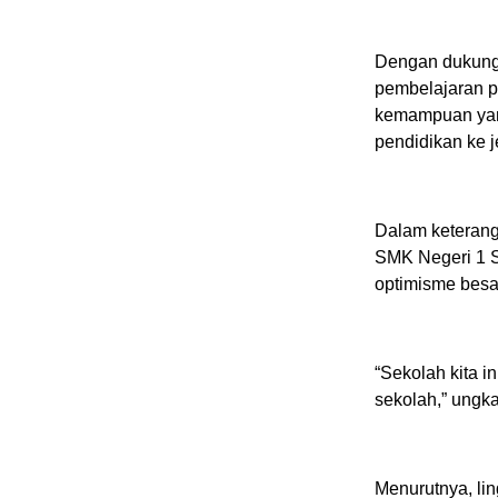
Dengan dukunga
pembelajaran pr
kemampuan yang
pendidikan ke j
Dalam keterang
SMK Negeri 1 Si
optimisme besa
“Sekolah kita 
sekolah,” ungka
Menurutnya, li