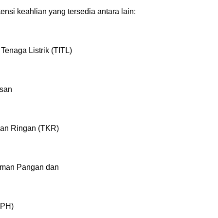
si keahlian yang tersedia antara lain:
 Tenaga Listrik (TITL)
asan
aan Ringan (TKR)
naman Pangan dan
TPH)