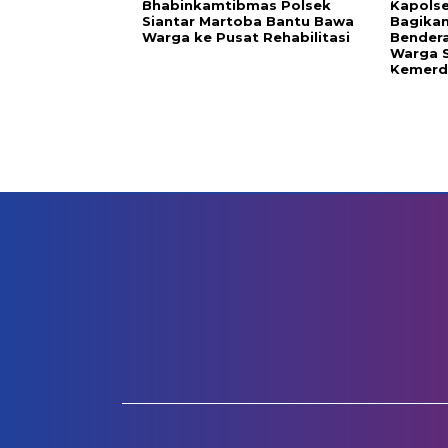
Bhabinkamtibmas Polsek
Kapolse
Siantar Martoba Bantu Bawa
Bagika
Warga ke Pusat Rehabilitasi
Bendera
Warga 
Kemerde