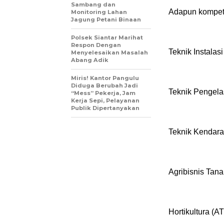
Sambang dan
Adapun kompeten
Monitoring Lahan
Jagung Petani Binaan
Polsek Siantar Marihat
Respon Dengan
Teknik Instalasi
Menyelesaikan Masalah
Abang Adik
Miris! Kantor Pangulu
Diduga Berubah Jadi
Teknik Pengel
“Mess” Pekerja, Jam
Kerja Sepi, Pelayanan
Publik Dipertanyakan
Teknik Kendar
Agribisnis Ta
Hortikultura (A