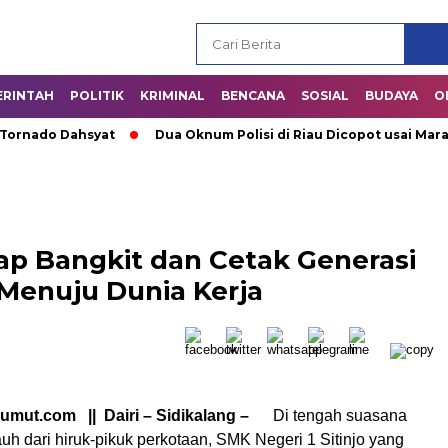
ERINTAH
POLITIK
KRIMINAL
BENCANA
SOSIAL
BUDAYA
O
ado Dahsyat
Dua Oknum Polisi di Riau Dicopot usai Marahi 
iap Bangkit dan Cetak Generasi
 Menuju Dunia Kerja
umut.com || Dairi – Sidikalang –
Di tengah suasana
auh dari hiruk-pikuk perkotaan, SMK Negeri 1 Sitinjo yang