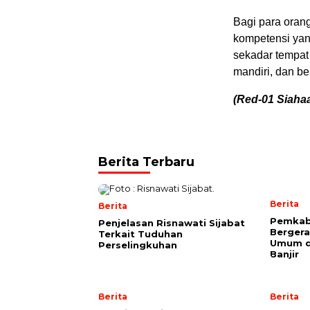
Bagi para orang
kompetensi yan
sekadar tempat 
mandiri, dan be
(Red-01 Siaha
Berita Terbaru
Berita
Berita
Pemkab
Penjelasan Risnawati Sijabat
Bergera
Terkait Tuduhan
Umum d
Perselingkuhan
Banjir
Berita
Berita