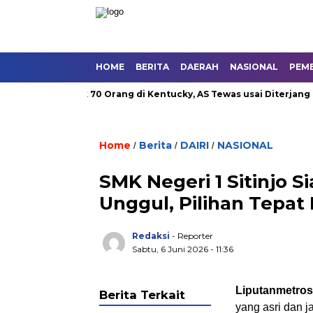
HOME
BERITA
DAERAH
NASIONAL
PEM
Sebanyak 70 Orang di Kentucky, AS Tewas usai Diterjang Torn
Home
Berita
DAIRI
NASIONAL
/
/
/
SMK Negeri 1 Sitinjo S
Unggul, Pilihan Tepat
Redaksi
- Reporter
Sabtu, 6 Juni 2026 - 11:36
Liputanmetros
Berita Terkait
yang asri dan j