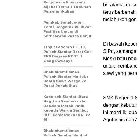
Penjelasan Risnawati
beralamat di Ja
Sijabat Terkait Tuduhan
Perselingkuhan
terus berbenah
melahirkan gene
Pemkab Simalungun
Terus Bergerak Pulihkan
Fasilitas Umum di
Serbelawan Pasca Banjir
Di bawah kepem
Tinjut Laporan CC 110,
S.Pd, semangat 
Polsek Siantar Barat Cek
TKP Dugaan KDRT di
Meski baru beb
Gang Swadaya
untuk membangk
Bhabinkamtibmas
siswi yang ber
Polsek Siantar Martoba
Bantu Bawa Warga ke
Pusat Rehabilitasi
Kapolsek Siantar Utara
SMK Negeri 1 Si
Bagikan Sembako dan
dengan kebutuh
Bendera Merah Putih
kepada Warga Sambut
ini memiliki du
HUT Kemerdekaan RI ke
Agribisnis dan 
81
Bhabinkamtibmas
Polsek Siantar Marihat