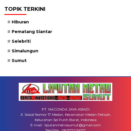
TOPIK TERKINI
Hiburan
Pematang Siantar
Selebriti
Simalungun
Sumut
PT. NACONDA JAYA ABADI
Jl. Sosial Nomor 17 Medan, Kecamatan Medan Petisah,
Kelurahan Sei Putih Barat, Indonesia
E-mail : liputanmetrosumut@gmail.com
Telp/Wa : 081377036177