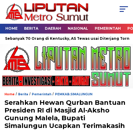
HOME
BERITA
DAERAH
NASIONAL
PEMERINTAH
PO
 70 Orang di Kentucky, AS Tewas usai Diterjang Tornado Dahsyat
/
/
/
Home
Berita
Pemerintah
PEMKAB.SIMALUNGUN
Serahkan Hewan Qurban Bantuan
Presiden RI di Masjid Al-Aksho
Gunung Malela, Bupati
Simalungun Ucapkan Terimakasih