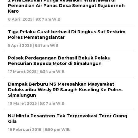
Pemandian Air Panas Desa Semangat Rajaberneh
Karo
8 April 2025 | 9:07 am WIB
Tiga Pelaku Curat berhasil Di Ringkus Sat Reskrim
Polres Pematangsiantar
5 April 2025 | 6:51 am WIB
Polsek Perdagangan Berhasil Bekuk Pelaku
Pencurian Sepeda Motor di Simalungun
17 Maret 2025 | 6:34 am WIB
Dampak Berburu MS Meresahkan Masyarakat
Doloksaribu Wesly RR Saragih Koseling Ke Polres
Simalungun
10 Maret 2025 | 5:07 am WIB
NU Minta Pesantren Tak Terprovokasi Teror Orang
Gila
19 Februari 2018 | 9:50 pm WIB