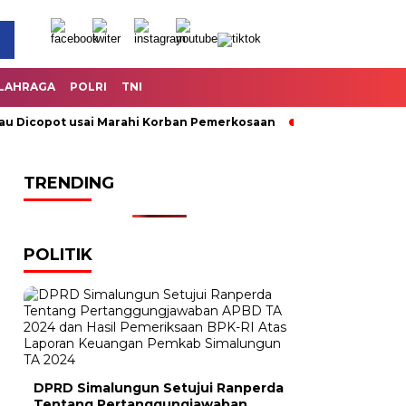
LAHRAGA
POLRI
TNI
copot usai Marahi Korban Pemerkosaan
Kemendag Cabut Lara
TRENDING
POLITIK
DPRD Simalungun Setujui Ranperda
Tentang Pertanggungjawaban