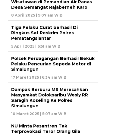
Wisatawan di Pemandian Air Panas
Desa Semangat Rajaberneh Karo
8 April 2025 | 9:07 am WIB
Tiga Pelaku Curat berhasil Di
Ringkus Sat Reskrim Polres
Pematangsiantar
5 April 2025 | 6:51 am WIB
Polsek Perdagangan Berhasil Bekuk
Pelaku Pencurian Sepeda Motor di
Simalungun
17 Maret 2025 | 6:34 am WIB
Dampak Berburu MS Meresahkan
Masyarakat Doloksaribu Wesly RR
Saragih Koseling Ke Polres
Simalungun
10 Maret 2025 | 5:07 am WIB
NU Minta Pesantren Tak
Terprovokasi Teror Orang Gila