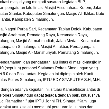
lokasi masjid yang menjadi sasaran kegiatan BLP,
n pengaturan lalu lintas, Masjid Assuhahada Korem, Jalan
tan Siantar, Kabupaten Simalungun, Masjid Al- Ikhlas, Batu
iantar, Kabupaten Simalungun.
a, Nagori Purba Sari, Kecamatan Tapian Dolok, Kabupaten
asjid Arrahman, Pematang Raya, Kecamatan Raya,
lungun, Masjid Al- mahmudiah, Jalan Medan, Kecamatan
Kabupaten Simalungun, Masjid Al- akbar, Perdagangan,
lungun, Masjid Al- Manshuriyah, Pamatang Simalungun.
engamanan, dan pengaturan lalu lintas di masjid-masjid ini
 10 (sepuluh) personel Satlantas Polres Simalungun yang
et 9.0 dan Pos Lantas. Kegiatan ini dipimpin oleh Kanit
ntas Polres Simalungun, IPTU EDY SYAPUTRA S.H, M.H.
dengan adanya kegiatan ini, situasi Kamseltibcarlantas di
Polres Simalungun dapat terjaga dengan baik, khususnya
uci Ramadhan,” ujar IPTU Jonni FH. Sinaga. “Kami juga
akat untuk selalu mematuhi peraturan lalu lintas dan