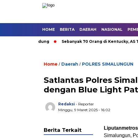
HOME
BERITA
DAERAH
NASIONAL
PEM
 Umum di Bandung
Sebanyak 70 Orang di Kentucky, AS Tewas u
Home
Daerah
POLRES SIMALUNGUN
/
/
Satlantas Polres Sim
dengan Blue Light Pat
Redaksi
- Reporter
Minggu, 9 Maret 2025 - 16:02
Liputanmetro
Berita Terkait
Simalungun, Po