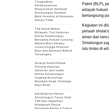
Tingkatkan
Patrol (BLP), p
Perekonomian
Masyarakat: Pemkab
wilayah hukum P
Simalungun Sambut
berlangsung pa
Baik Investor di Kawasan
Danau Toba
Kegiatan ini d
Tak Kenal Batas
jamaah sholat t
Wilayah, Tim Jatanras
Polres Simalungun
aman dan lanca
Bersama Polsek Gunung
Simalungun ju
Malela Buru Pelaku
Curas hingga Provinsi
lalu lintas di w
Riau dan Berhasil Bekuk
Tersangka
Sinergi Solid Polsek
Jorlang Hataran,
Jatanras dan Inafis
Polres Simalungun
Ungkap Kronologi
Musibah Anak Tertimpa
Kayu Broti
Sat Reskrim Polres
Simalungun Turun Olah
TKP dan Sapaikan
Himbauan Pasca
Peristiwa Balita 4 Tahun