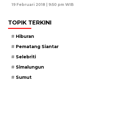
19 Februari 2018 | 9:50 pm WIB
TOPIK TERKINI
Hiburan
Pematang Siantar
Selebriti
Simalungun
Sumut