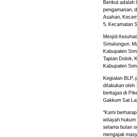
Berikut adalah 
pengamanan, da
Asahan, Kecama
5, Kecamatan S
Mesjid Assuhad
Simalungun, M
Kabupaten Sima
Tapian Dolok, 
Kabupaten Sima
Kegiatan BLP, p
dilakukan oleh
bertugas di Pik
Gakkum Sat La
“Kami berharap 
wilayah hukum 
selama bulan s
mengajak masyar