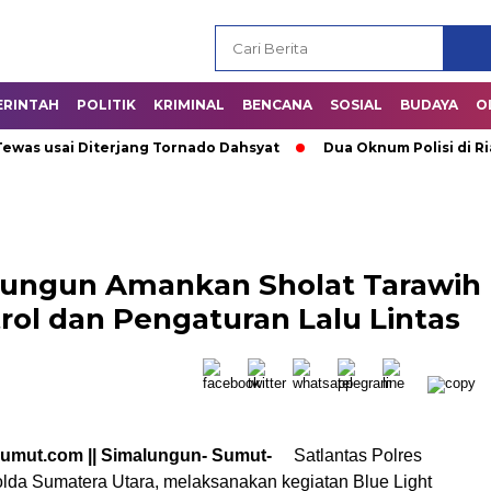
ERINTAH
POLITIK
KRIMINAL
BENCANA
SOSIAL
BUDAYA
O
sai Diterjang Tornado Dahsyat
Dua Oknum Polisi di Riau Di
alungun Amankan Sholat Tarawih
rol dan Pengaturan Lalu Lintas
sumut.com || Simalungun- Sumut-
Satlantas Polres
lda Sumatera Utara, melaksanakan kegiatan Blue Light