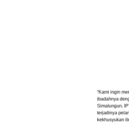
“Kami ingin me
ibadahnya deng
Simalungun, IP
terjadinya pel
kekhusyukan ib