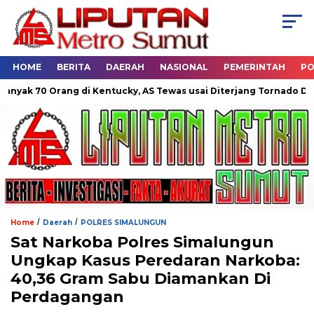
HOME
BERITA
DAERAH
NASIONAL
PEMERINTAH
PO
ang di Kentucky, AS Tewas usai Diterjang Tornado Dahsyat
D
/
/
Home
Daerah
POLRES SIMALUNGUN
Sat Narkoba Polres Simalungun
Ungkap Kasus Peredaran Narkoba:
40,36 Gram Sabu Diamankan Di
Perdagangan