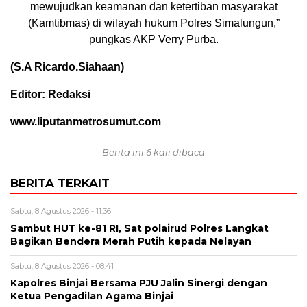
mewujudkan keamanan dan ketertiban masyarakat
(Kamtibmas) di wilayah hukum Polres Simalungun,”
pungkas AKP Verry Purba.
(S.A Ricardo.Siahaan)
Editor: Redaksi
www.liputanmetrosumut.com
Berita ini 6 kali dibaca
BERITA TERKAIT
Sabtu, 8 Agustus 2026 - 11:36
Sambut HUT ke-81 RI, Sat polairud Polres Langkat
Bagikan Bendera Merah Putih kepada Nelayan
Sabtu, 8 Agustus 2026 - 08:41
Kapolres Binjai Bersama PJU Jalin Sinergi dengan
Ketua Pengadilan Agama Binjai