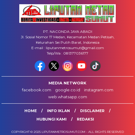
PT. NACONDA JAYA ABADI
Jl. Sosial Nomor 17 Medan, Kecamatan Medan Petisah,
Kelurahan Sei Putih Barat, Indonesia
E-mail : liputanmetrosumut@gmail.com
Telp/Wa : 081377036177
MEDIA NETWORK
facebook.com
google.co.id
instagram.com
web.whatsapp.com
HOME
INFO IKLAN
DISCLAIMER
HUBUNGI KAMI
REDAKSI
COPYRIGHT © 2025 LIPUTANMETROSUMUT.COM - ALL RIGHTS RESERVED