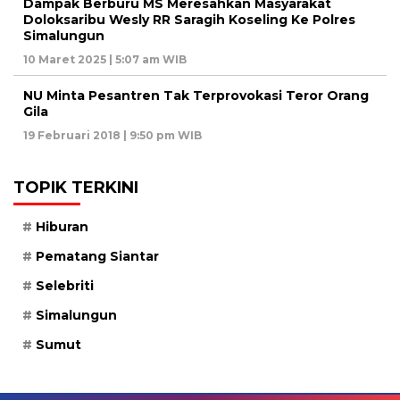
Dampak Berburu MS Meresahkan Masyarakat
Doloksaribu Wesly RR Saragih Koseling Ke Polres
Simalungun
10 Maret 2025 | 5:07 am WIB
NU Minta Pesantren Tak Terprovokasi Teror Orang
Gila
19 Februari 2018 | 9:50 pm WIB
TOPIK TERKINI
Hiburan
Pematang Siantar
Selebriti
Simalungun
Sumut