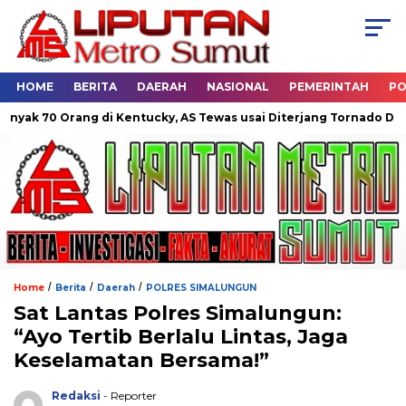
HOME
BERITA
DAERAH
NASIONAL
PEMERINTAH
PO
Orang di Kentucky, AS Tewas usai Diterjang Tornado Dahsyat
/
/
/
Home
Berita
Daerah
POLRES SIMALUNGUN
Sat Lantas Polres Simalungun:
“Ayo Tertib Berlalu Lintas, Jaga
Keselamatan Bersama!”
Redaksi
- Reporter