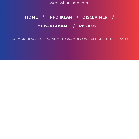
web.whatsapp.com
HOME
INFO IKLAN
DISCLAIMER
HUBUNGI KAMI
REDAKSI
COPYRIGHT © 2025 LIPUTANMETROSUMUT.COM - ALL RIGHTS RESERVED