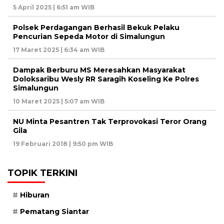
5 April 2025 | 6:51 am WIB
Polsek Perdagangan Berhasil Bekuk Pelaku
Pencurian Sepeda Motor di Simalungun
17 Maret 2025 | 6:34 am WIB
Dampak Berburu MS Meresahkan Masyarakat
Doloksaribu Wesly RR Saragih Koseling Ke Polres
Simalungun
10 Maret 2025 | 5:07 am WIB
NU Minta Pesantren Tak Terprovokasi Teror Orang
Gila
19 Februari 2018 | 9:50 pm WIB
TOPIK TERKINI
Hiburan
Pematang Siantar