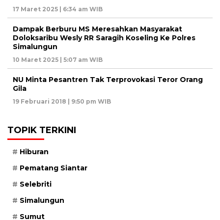
17 Maret 2025 | 6:34 am WIB
Dampak Berburu MS Meresahkan Masyarakat
Doloksaribu Wesly RR Saragih Koseling Ke Polres
Simalungun
10 Maret 2025 | 5:07 am WIB
NU Minta Pesantren Tak Terprovokasi Teror Orang
Gila
19 Februari 2018 | 9:50 pm WIB
TOPIK TERKINI
Hiburan
Pematang Siantar
Selebriti
Simalungun
Sumut