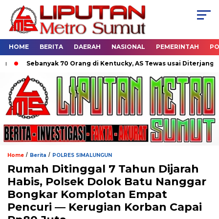
HOME
BERITA
DAERAH
NASIONAL
PEMERINTAH
PO
Sebanyak 70 Orang di Kentucky, AS Tewas usai Diterjang Tornad
/
/
Home
Berita
POLRES SIMALUNGUN
Rumah Ditinggal 7 Tahun Dijarah
Habis, Polsek Dolok Batu Nanggar
Bongkar Komplotan Empat
Pencuri — Kerugian Korban Capai