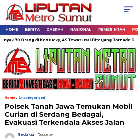
HOME
BERITA
DAERAH
NASIONAL
PEMERINTAH
PO
 di Kentucky, AS Tewas usai Diterjang Tornado Dahsyat
Dua 
/
Home
Uncategorized
Polsek Tanah Jawa Temukan Mobil
Curian di Serdang Bedagai,
Evakuasi Terkendala Akses Jalan
Redaksi
- Reporter