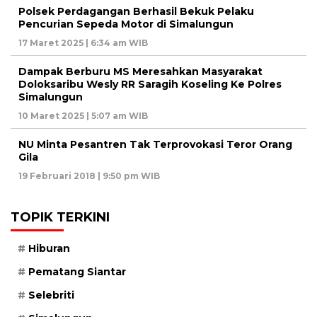
Polsek Perdagangan Berhasil Bekuk Pelaku
Pencurian Sepeda Motor di Simalungun
17 Maret 2025 | 6:34 am WIB
Dampak Berburu MS Meresahkan Masyarakat
Doloksaribu Wesly RR Saragih Koseling Ke Polres
Simalungun
10 Maret 2025 | 5:07 am WIB
NU Minta Pesantren Tak Terprovokasi Teror Orang
Gila
19 Februari 2018 | 9:50 pm WIB
TOPIK TERKINI
Hiburan
Pematang Siantar
Selebriti