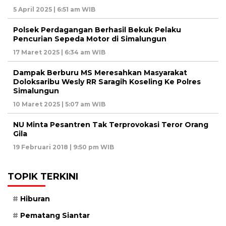
5 April 2025 | 6:51 am WIB
Polsek Perdagangan Berhasil Bekuk Pelaku
Pencurian Sepeda Motor di Simalungun
17 Maret 2025 | 6:34 am WIB
Dampak Berburu MS Meresahkan Masyarakat
Doloksaribu Wesly RR Saragih Koseling Ke Polres
Simalungun
10 Maret 2025 | 5:07 am WIB
NU Minta Pesantren Tak Terprovokasi Teror Orang
Gila
19 Februari 2018 | 9:50 pm WIB
TOPIK TERKINI
Hiburan
Pematang Siantar