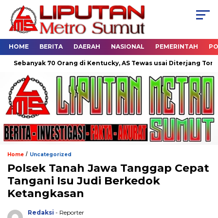
HOME
BERITA
DAERAH
NASIONAL
PEMERINTAH
PO
ak 70 Orang di Kentucky, AS Tewas usai Diterjang Tornado Dahsya
/
Home
Uncategorized
Polsek Tanah Jawa Tanggap Cepat
Tangani Isu Judi Berkedok
Ketangkasan
Redaksi
- Reporter