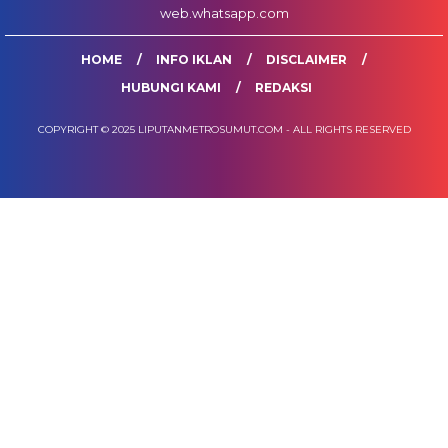
web.whatsapp.com
HOME
INFO IKLAN
DISCLAIMER
HUBUNGI KAMI
REDAKSI
COPYRIGHT © 2025 LIPUTANMETROSUMUT.COM - ALL RIGHTS RESERVED