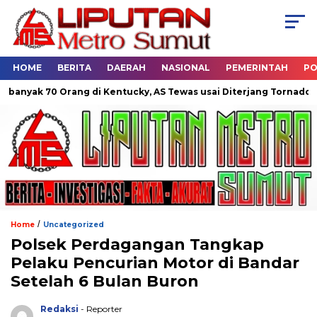
HOME
BERITA
DAERAH
NASIONAL
PEMERINTAH
PO
0 Orang di Kentucky, AS Tewas usai Diterjang Tornado Dahsyat
/
Home
Uncategorized
Polsek Perdagangan Tangkap
Pelaku Pencurian Motor di Bandar
Setelah 6 Bulan Buron
Redaksi
- Reporter