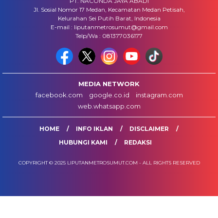
PT. NACONDA JAYA ABADI
Jl. Sosial Nomor 17 Medan, Kecamatan Medan Petisah,
Kelurahan Sei Putih Barat, Indonesia
E-mail : liputanmetrosumut@gmail.com
Telp/Wa : 081377036177
MEDIA NETWORK
facebook.com
google.co.id
instagram.com
web.whatsapp.com
HOME
INFO IKLAN
DISCLAIMER
HUBUNGI KAMI
REDAKSI
COPYRIGHT © 2025 LIPUTANMETROSUMUT.COM - ALL RIGHTS RESERVED