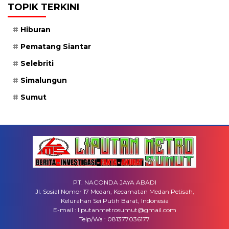
TOPIK TERKINI
Hiburan
Pematang Siantar
Selebriti
Simalungun
Sumut
PT. NACONDA JAYA ABADI
Jl. Sosial Nomor 17 Medan, Kecamatan Medan Petisah,
Kelurahan Sei Putih Barat, Indonesia
E-mail : liputanmetrosumut@gmail.com
Telp/Wa : 081377036177