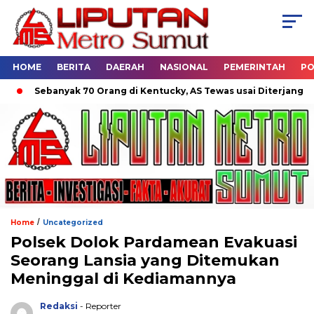
HOME
BERITA
DAERAH
NASIONAL
PEMERINTAH
PO
banyak 70 Orang di Kentucky, AS Tewas usai Diterjang Tornado D
/
Home
Uncategorized
Polsek Dolok Pardamean Evakuasi
Seorang Lansia yang Ditemukan
Meninggal di Kediamannya
Redaksi
- Reporter