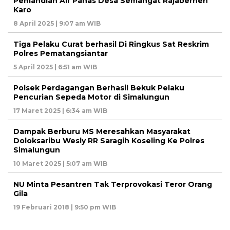
Pemandian Air Panas Desa Semangat Rajaberneh
Karo
8 April 2025 | 9:07 am WIB
Tiga Pelaku Curat berhasil Di Ringkus Sat Reskrim
Polres Pematangsiantar
5 April 2025 | 6:51 am WIB
Polsek Perdagangan Berhasil Bekuk Pelaku
Pencurian Sepeda Motor di Simalungun
17 Maret 2025 | 6:34 am WIB
Dampak Berburu MS Meresahkan Masyarakat
Doloksaribu Wesly RR Saragih Koseling Ke Polres
Simalungun
10 Maret 2025 | 5:07 am WIB
NU Minta Pesantren Tak Terprovokasi Teror Orang
Gila
19 Februari 2018 | 9:50 pm WIB