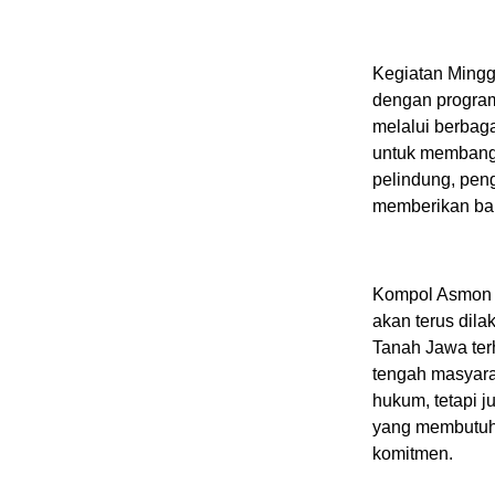
Kegiatan Mingg
dengan progra
melalui berbaga
untuk membangu
pelindung, pen
memberikan ba
Kompol Asmon B
akan terus dil
Tanah Jawa terh
tengah masyara
hukum, tetapi 
yang membutuh
komitmen.