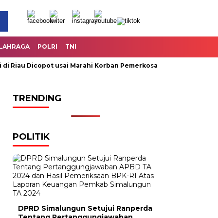
LAHRAGA
POLRI
TNI
iau Dicopot usai Marahi Korban Pemerkosaan
Kemendag Cabut
TRENDING
POLITIK
DPRD Simalungun Setujui Ranperda
Tentang Pertanggungjawaban