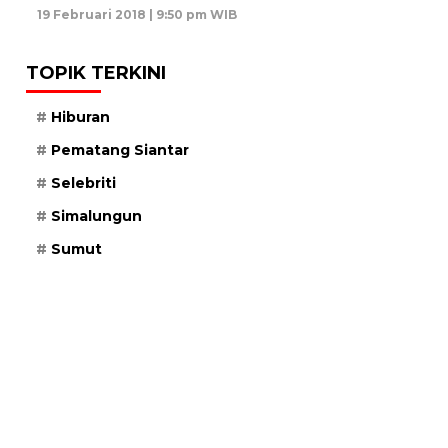
19 Februari 2018 | 9:50 pm WIB
TOPIK TERKINI
Hiburan
Pematang Siantar
Selebriti
Simalungun
Sumut