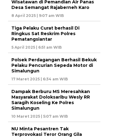
Wisatawan di Pemandian Air Panas
Desa Semangat Rajaberneh Karo
8 April 2025 | 9:07 am WIB
Tiga Pelaku Curat berhasil Di
Ringkus Sat Reskrim Polres
Pematangsiantar
5 April 2025 | 6:51 am WIB
Polsek Perdagangan Berhasil Bekuk
Pelaku Pencurian Sepeda Motor di
Simalungun
17 Maret 2025 | 6:34 am WIB
Dampak Berburu MS Meresahkan
Masyarakat Doloksaribu Wesly RR
Saragih Koseling Ke Polres
Simalungun
10 Maret 2025 | 5:07 am WIB
NU Minta Pesantren Tak
Terprovokasi Teror Orang Gila