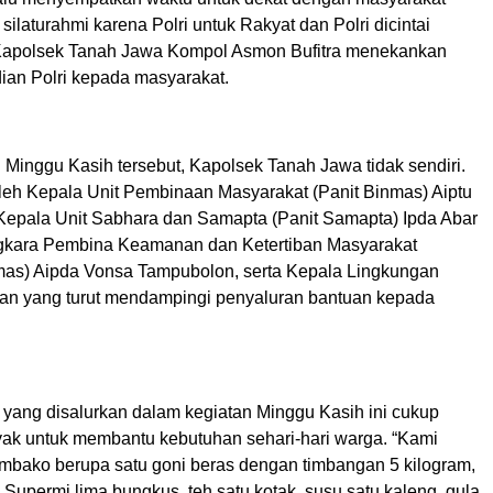
 silaturahmi karena Polri untuk Rakyat dan Polri dicintai
 Kapolsek Tanah Jawa Kompol Asmon Bufitra menekankan
dian Polri kepada masyarakat.
 Minggu Kasih tersebut, Kapolsek Tanah Jawa tidak sendiri.
oleh Kepala Unit Pembinaan Masyarakat (Panit Binmas) Aiptu
Kepala Unit Sabhara dan Samapta (Panit Samapta) Ipda Abar
gkara Pembina Keamanan dan Ketertiban Masyarakat
as) Aipda Vonsa Tampubolon, serta Kepala Lingkungan
an yang turut mendampingi penyaluran bantuan kepada
yang disalurkan dalam kegiatan Minggu Kasih ini cukup
yak untuk membantu kebutuhan sehari-hari warga. “Kami
bako berupa satu goni beras dengan timbangan 5 kilogram,
k, Supermi lima bungkus, teh satu kotak, susu satu kaleng, gula