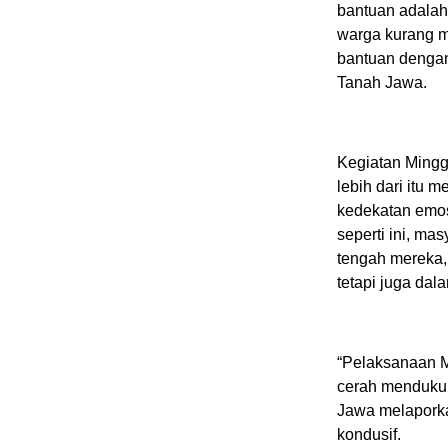
bantuan adalah
warga kurang m
bantuan dengan
Tanah Jawa.
Kegiatan Minggu
lebih dari itu
kedekatan emos
seperti ini, ma
tengah mereka,
tetapi juga dal
“Pelaksanaan M
cerah mendukun
Jawa melaporka
kondusif.