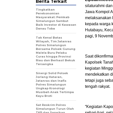
Berita Terkait
silaturahmi da
Tingkatkan
Jawa Kompol As
Perekonomian
Masyarakat: Pemkab
melaksanakan 
Simalungun Sambut
kepada warga k
Baik Investor di Kawasan
Danau Toba
Hutabayu, Kec
pagi, 9 Novemb
Tak Kenal Batas
Wilayah, Tim Jatanras
Polres Simalungun
Bersama Polsek Gunung
Malela Buru Pelaku
Saat dikonfirm
Curas hingga Provinsi
Riau dan Berhasil Bekuk
Kapolsek Tanah
Tersangka
kegiatan Mingg
Sinergi Solid Polsek
mendekatkan di
Jorlang Hataran,
tetapi juga seb
Jatanras dan Inafis
Polres Simalungun
tengah rakyat.
Ungkap Kronologi
Musibah Anak Tertimpa
Kayu Broti
Sat Reskrim Polres
“Kegiatan Kapo
Simalungun Turun Olah
sehari-hari, s
TKP dan Sapaikan