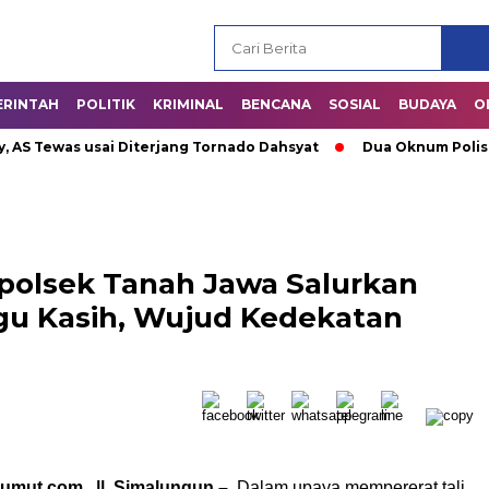
ERINTAH
POLITIK
KRIMINAL
BENCANA
SOSIAL
BUDAYA
O
ewas usai Diterjang Tornado Dahsyat
Dua Oknum Polisi di R
apolsek Tanah Jawa Salurkan
u Kasih, Wujud Kedekatan
sumut.com || Simalungun –
Dalam upaya mempererat tali