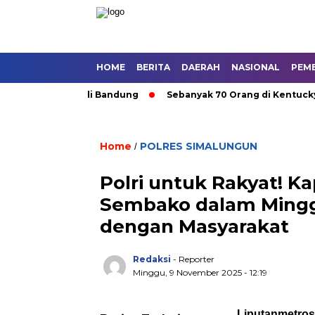
HOME
BERITA
DAERAH
NASIONAL
PEM
gkutan Umum di Bandung
Sebanyak 70 Orang di Kentucky, AS T
Home
POLRES SIMALUNGUN
/
Polri untuk Rakyat! K
Sembako dalam Mingg
dengan Masyarakat
Redaksi
- Reporter
Minggu, 9 November 2025 - 12:19
Liputanmetro