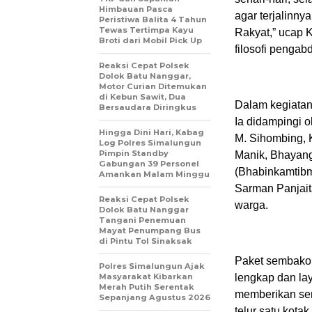
Himbauan Pasca
agar terjalinnya
Peristiwa Balita 4 Tahun
Tewas Tertimpa Kayu
Rakyat,” ucap
Broti dari Mobil Pick Up
filosofi pengab
Reaksi Cepat Polsek
Dolok Batu Nanggar,
Motor Curian Ditemukan
di Kebun Sawit, Dua
Dalam kegiatan
Bersaudara Diringkus
Ia didampingi 
Hingga Dini Hari, Kabag
M. Sihombing, 
Log Polres Simalungun
Pimpin Standby
Manik, Bhayan
Gabungan 39 Personel
(Bhabinkamtibm
Amankan Malam Minggu
Sarman Panjait
Reaksi Cepat Polsek
warga.
Dolok Batu Nanggar
Tangani Penemuan
Mayat Penumpang Bus
di Pintu Tol Sinaksak
Paket sembako 
Polres Simalungun Ajak
Masyarakat Kibarkan
lengkap dan la
Merah Putih Serentak
memberikan sem
Sepanjang Agustus 2026
telur satu kota