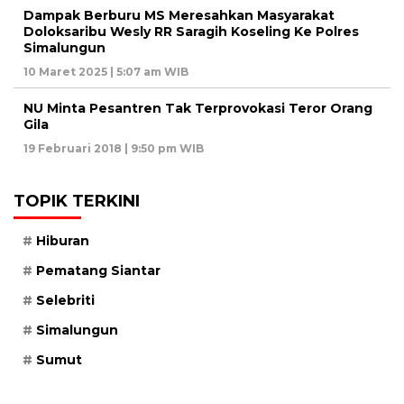
Dampak Berburu MS Meresahkan Masyarakat
Doloksaribu Wesly RR Saragih Koseling Ke Polres
Simalungun
10 Maret 2025 | 5:07 am WIB
NU Minta Pesantren Tak Terprovokasi Teror Orang
Gila
19 Februari 2018 | 9:50 pm WIB
TOPIK TERKINI
Hiburan
Pematang Siantar
Selebriti
Simalungun
Sumut