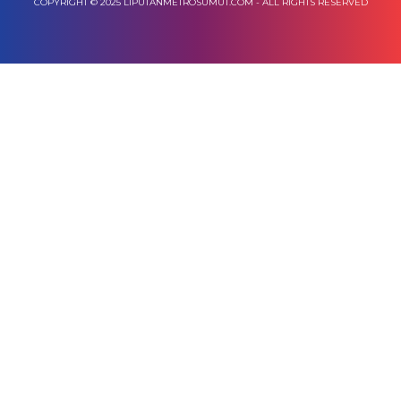
COPYRIGHT © 2025 LIPUTANMETROSUMUT.COM - ALL RIGHTS RESERVED