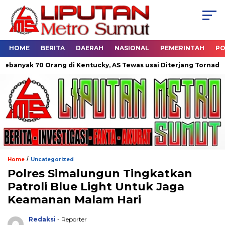
HOME
BERITA
DAERAH
NASIONAL
PEMERINTAH
PO
0 Orang di Kentucky, AS Tewas usai Diterjang Tornado Dahsyat
/
Home
Uncategorized
Polres Simalungun Tingkatkan
Patroli Blue Light Untuk Jaga
Keamanan Malam Hari
Redaksi
- Reporter