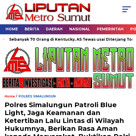
HOME
BERITA
DAERAH
NASIONAL
PEMERINTAH
PO
yak 70 Orang di Kentucky, AS Tewas usai Diterjang Tornado Dahsy
/
Home
POLRES SIMALUNGUN
Polres Simalungun Patroli Blue
Light, Jaga Keamanan dan
Ketertiban Lalu Lintas di Wilayah
Hukumnya, Berikan Rasa Aman