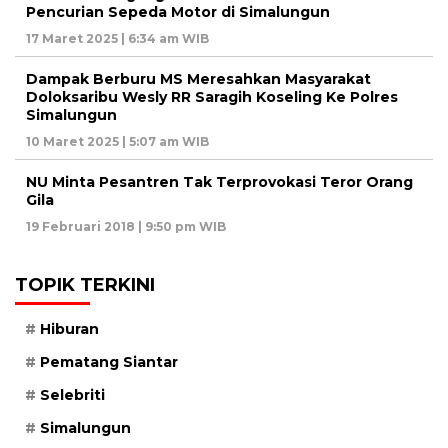
Pencurian Sepeda Motor di Simalungun
17 Maret 2025 | 6:34 am WIB
Dampak Berburu MS Meresahkan Masyarakat
Doloksaribu Wesly RR Saragih Koseling Ke Polres
Simalungun
10 Maret 2025 | 5:07 am WIB
NU Minta Pesantren Tak Terprovokasi Teror Orang
Gila
19 Februari 2018 | 9:50 pm WIB
TOPIK TERKINI
Hiburan
Pematang Siantar
Selebriti
Simalungun