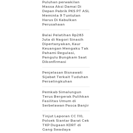
Puluhan perwakilan
Massa Aksi Damai Di
Depan Pabrik PKS PT ASL
Meminta 9 Tuntutan
Harus Di Kabulkan
Perusahaan
Balai Pelatihan Rp283
Juta di Nagori Sinasih
Dipertanyakan, Kaur
Keuangan Mengaku Tak
Pahami Regulasi,
Pangulu Bungkam Saat
Dikonfirmasi
Penjelasan Risnawati
Sijabat Terkait Tuduhan
Perselingkuhan
Pemkab Simalungun
Terus Bergerak Pulihkan
Fasilitas Umum di
Serbelawan Pasca Banjir
Tinjut Laporan CC 110,
Polsek Siantar Barat Cek
TKP Dugaan KDRT di
Gang Swadaya