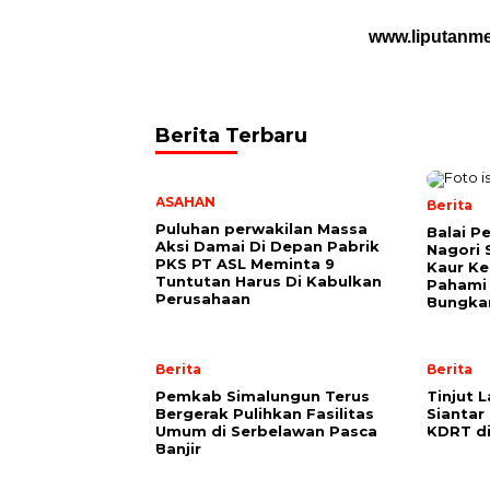
www.liputanm
Berita Terbaru
ASAHAN
Berita
Puluhan perwakilan Massa
Balai P
Aksi Damai Di Depan Pabrik
Nagori 
PKS PT ASL Meminta 9
Kaur K
Tuntutan Harus Di Kabulkan
Pahami 
Perusahaan
Bungkam
Berita
Berita
Pemkab Simalungun Terus
Tinjut 
Bergerak Pulihkan Fasilitas
Siantar
Umum di Serbelawan Pasca
KDRT d
Banjir