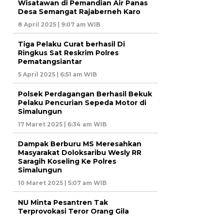
Wisatawan di Pemandian Air Panas
Desa Semangat Rajaberneh Karo
8 April 2025 | 9:07 am WIB
Tiga Pelaku Curat berhasil Di
Ringkus Sat Reskrim Polres
Pematangsiantar
5 April 2025 | 6:51 am WIB
Polsek Perdagangan Berhasil Bekuk
Pelaku Pencurian Sepeda Motor di
Simalungun
17 Maret 2025 | 6:34 am WIB
Dampak Berburu MS Meresahkan
Masyarakat Doloksaribu Wesly RR
Saragih Koseling Ke Polres
Simalungun
10 Maret 2025 | 5:07 am WIB
NU Minta Pesantren Tak
Terprovokasi Teror Orang Gila