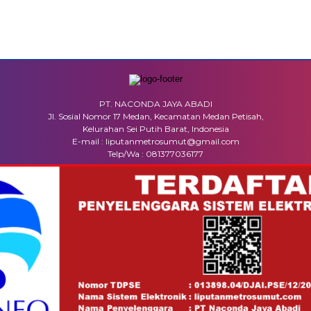
PT. NACONDA JAYA ABADI
Jl. Sosial Nomor 17 Medan, Kecamatan Medan Petisah,
Kelurahan Sei Putih Barat, Indonesia
E-mail : liputanmetrosumut@gmail.com
Telp/Wa : 081377036177
MEDIA NETWORK
facebook.com
google.co.id
instagram.com
web.whatsapp.com
ME
INFO IKLAN
DISCLAIMER
HUBUNGI KAMI
REDAK
COPYRIGHT © 2025 LIPUTANMETROSUMUT.COM - ALL RIGHTS RESERVED