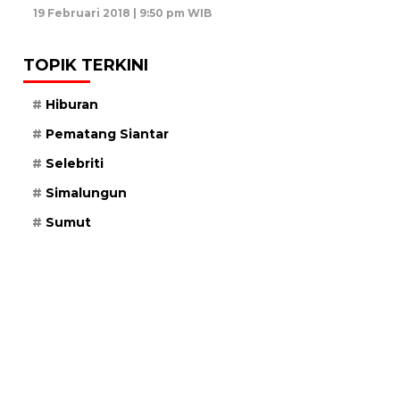
19 Februari 2018 | 9:50 pm WIB
TOPIK TERKINI
Hiburan
Pematang Siantar
Selebriti
Simalungun
Sumut