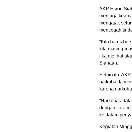
AKP Esron Siah
menjaga keaman
mengajak selur
mencegah tinda
“Kita harus be
kita masing-ma
jika melihat a
Siahaan.
Selain itu, AK
narkoba. Ia me
karena narkoba
“Narkoba adal
dengan cara me
ke dalam penya
Kegiatan Mingg