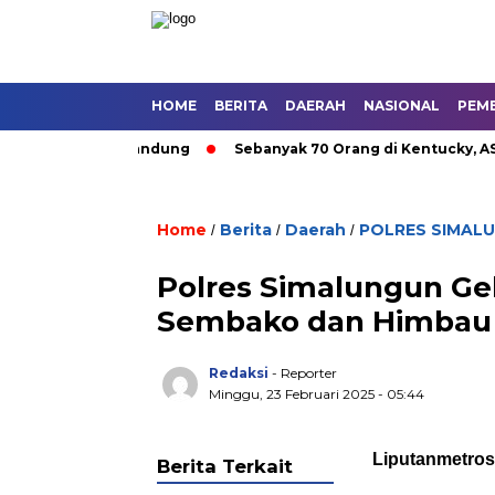
HOME
BERITA
DAERAH
NASIONAL
PEM
tan Umum di Bandung
Sebanyak 70 Orang di Kentucky, AS Tew
Home
Berita
Daerah
POLRES SIMAL
/
/
/
Polres Simalungun Ge
Sembako dan Himbau
Redaksi
- Reporter
Minggu, 23 Februari 2025 - 05:44
Liputanmetro
Berita Terkait