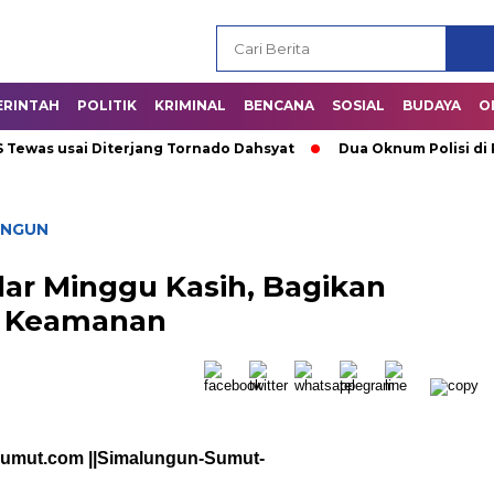
ERINTAH
POLITIK
KRIMINAL
BENCANA
SOSIAL
BUDAYA
O
as usai Diterjang Tornado Dahsyat
Dua Oknum Polisi di Riau
UNGUN
lar Minggu Kasih, Bagikan
 Keamanan
sumut.com ||Simalungun-Sumut-