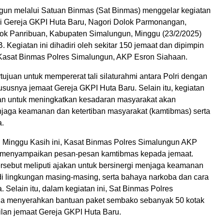
gun melalui Satuan Binmas (Sat Binmas) menggelar kegiatan
i Gereja GKPI Huta Baru, Nagori Dolok Parmonangan,
k Panribuan, Kabupaten Simalungun, Minggu (23/2/2025)
. Kegiatan ini dihadiri oleh sekitar 150 jemaat dan dipimpin
Kasat Binmas Polres Simalungun, AKP Esron Siahaan.
rtujuan untuk mempererat tali silaturahmi antara Polri dengan
ususnya jemaat Gereja GKPI Huta Baru. Selain itu, kegiatan
juan untuk meningkatkan kesadaran masyarakat akan
jaga keamanan dan ketertiban masyarakat (kamtibmas) serta
a.
 Minggu Kasih ini, Kasat Binmas Polres Simalungun AKP
 menyampaikan pesan-pesan kamtibmas kepada jemaat.
rsebut meliputi ajakan untuk bersinergi menjaga keamanan
 di lingkungan masing-masing, serta bahaya narkoba dan cara
Selain itu, dalam kegiatan ini, Sat Binmas Polres
ga menyerahkan bantuan paket sembako sebanyak 50 kotak
lan jemaat Gereja GKPI Huta Baru.