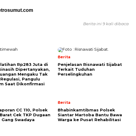
etrosumut.com
Berita ini 9 kali dibaca
Berita
elatihan Rp283 Juta di
Penjelasan Risnawati Sijabat
Sinasih Dipertanyakan,
Terkait Tuduhan
euangan Mengaku Tak
Perselingkuhan
Regulasi, Pangulu
 Saat Dikonfirmasi
Berita
Laporan CC 110, Polsek
Bhabinkamtibmas Polsek
 Barat Cek TKP Dugaan
Siantar Martoba Bantu Bawa
i Gang Swadaya
Warga ke Pusat Rehabilitasi