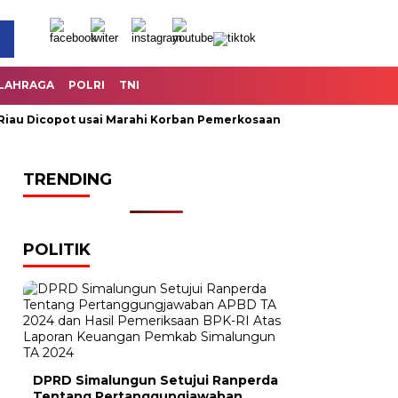
LAHRAGA
POLRI
TNI
 Dicopot usai Marahi Korban Pemerkosaan
Kemendag Cabut L
TRENDING
POLITIK
DPRD Simalungun Setujui Ranperda
Tentang Pertanggungjawaban