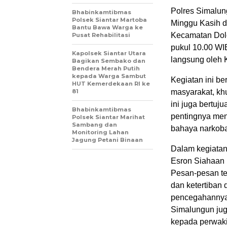
Polres Simalun
Bhabinkamtibmas
Polsek Siantar Martoba
Minggu Kasih d
Bantu Bawa Warga ke
Kecamatan Dolo
Pusat Rehabilitasi
pukul 10.00 WIB
Kapolsek Siantar Utara
langsung oleh 
Bagikan Sembako dan
Bendera Merah Putih
kepada Warga Sambut
Kegiatan ini be
HUT Kemerdekaan RI ke
81
masyarakat, kh
ini juga bertu
Bhabinkamtibmas
pentingnya men
Polsek Siantar Marihat
Sambang dan
bahaya narkob
Monitoring Lahan
Jagung Petani Binaan
Dalam kegiatan
Esron Siahaan
Pesan-pesan te
dan ketertiban
pencegahannya. 
Simalungun ju
kepada perwaki