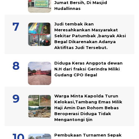
Jumat Bersih, Di Masjid
Hudallinnas
Judi tembak ikan
Meresahkankan Masyarakat
Sekitar Patumbak ,banyak Aksi
Begal Dikarenakan Adanya
Aktifitas Judi Tersebut.
Diduga Keras Anggota dewan
N.H dari fraksi Gerindra Miliki
Gudang CPO Ilegal
Warga Minta Kapolda Turun
Kelokasi,Tambang Emas Milik
Haji Amin Dan Rohom Bebas
Beroperasi Diduga Tidak
Mengantongi Ijin
Pembukaan Turnamen Sepak