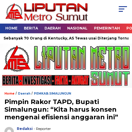
HOME
BERITA
DAERAH
NASIONAL
PEMERINTAH
PO
70 Orang di Kentucky, AS Tewas usai Diterjang Tornado Dahsyat
/
/
Home
Daerah
PEMKAB.SIMALUNGUN
Pimpin Rakor TAPD, Bupati
Simalungun: “Kita harus konsen
mengenai efisiensi anggaran ini”
Redaksi
- Reporter