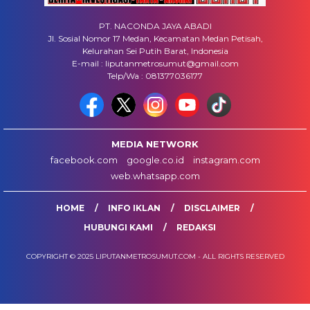
PT. NACONDA JAYA ABADI
Jl. Sosial Nomor 17 Medan, Kecamatan Medan Petisah,
Kelurahan Sei Putih Barat, Indonesia
E-mail : liputanmetrosumut@gmail.com
Telp/Wa : 081377036177
MEDIA NETWORK
facebook.com
google.co.id
instagram.com
web.whatsapp.com
HOME
INFO IKLAN
DISCLAIMER
HUBUNGI KAMI
REDAKSI
COPYRIGHT © 2025 LIPUTANMETROSUMUT.COM - ALL RIGHTS RESERVED