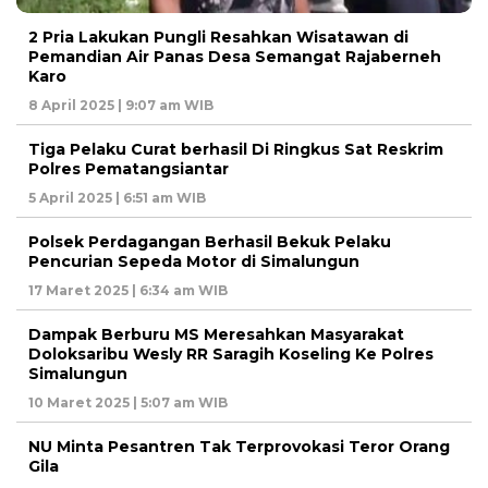
2 Pria Lakukan Pungli Resahkan Wisatawan di
Pemandian Air Panas Desa Semangat Rajaberneh
Karo
8 April 2025 | 9:07 am WIB
Tiga Pelaku Curat berhasil Di Ringkus Sat Reskrim
Polres Pematangsiantar
5 April 2025 | 6:51 am WIB
Polsek Perdagangan Berhasil Bekuk Pelaku
Pencurian Sepeda Motor di Simalungun
17 Maret 2025 | 6:34 am WIB
Dampak Berburu MS Meresahkan Masyarakat
Doloksaribu Wesly RR Saragih Koseling Ke Polres
Simalungun
10 Maret 2025 | 5:07 am WIB
NU Minta Pesantren Tak Terprovokasi Teror Orang
Gila