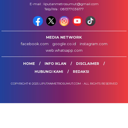
E-mail : liputanmetrosumut@gmail.com
Telp/Wa : 081377036177
MEDIA NETWORK
facebook.com
google.co.id
instagram.com
web.whatsapp.com
HOME
INFO IKLAN
DISCLAIMER
HUBUNGI KAMI
REDAKSI
COPYRIGHT © 2025 LIPUTANMETROSUMUT.COM - ALL RIGHTS RESERVED