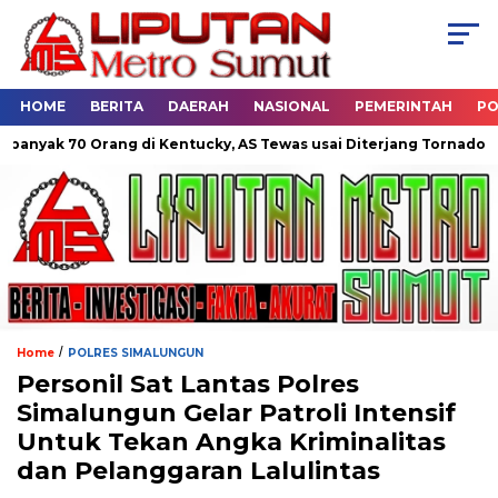
HOME
BERITA
DAERAH
NASIONAL
PEMERINTAH
PO
Orang di Kentucky, AS Tewas usai Diterjang Tornado Dahsyat
/
Home
POLRES SIMALUNGUN
Personil Sat Lantas Polres
Simalungun Gelar Patroli Intensif
Untuk Tekan Angka Kriminalitas
dan Pelanggaran Lalulintas