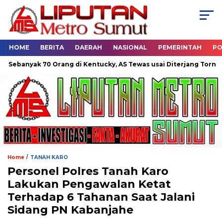
HOME
BERITA
DAERAH
NASIONAL
PEMERINTAH
PO
anyak 70 Orang di Kentucky, AS Tewas usai Diterjang Tornado Da
/
Home
TANAH KARO
Personel Polres Tanah Karo
Lakukan Pengawalan Ketat
Terhadap 6 Tahanan Saat Jalani
Sidang PN Kabanjahe