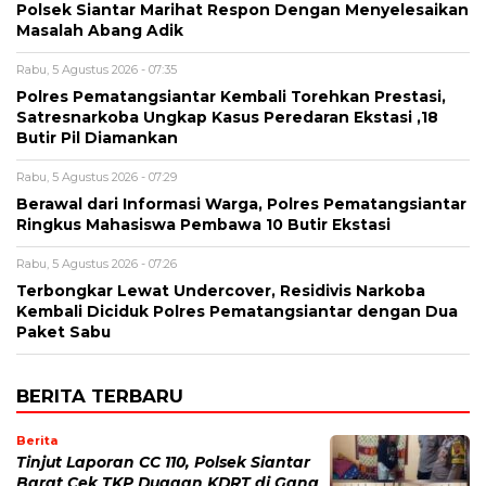
Polsek Siantar Marihat Respon Dengan Menyelesaikan
Masalah Abang Adik
Rabu, 5 Agustus 2026 - 07:35
Polres Pematangsiantar Kembali Torehkan Prestasi,
Satresnarkoba Ungkap Kasus Peredaran Ekstasi ,18
Butir Pil Diamankan
Rabu, 5 Agustus 2026 - 07:29
Berawal dari Informasi Warga, Polres Pematangsiantar
Ringkus Mahasiswa Pembawa 10 Butir Ekstasi
Rabu, 5 Agustus 2026 - 07:26
Terbongkar Lewat Undercover, Residivis Narkoba
Kembali Diciduk Polres Pematangsiantar dengan Dua
Paket Sabu
BERITA TERBARU
Berita
Tinjut Laporan CC 110, Polsek Siantar
Barat Cek TKP Dugaan KDRT di Gang