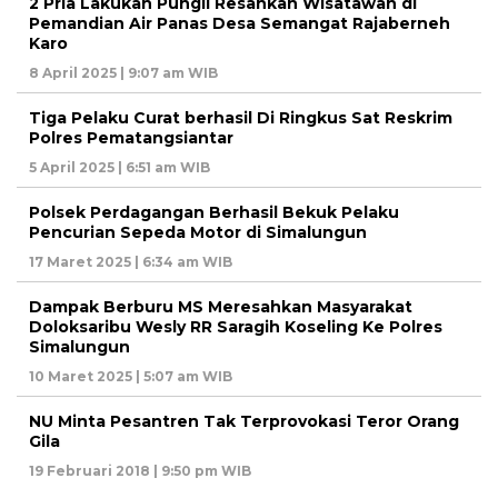
2 Pria Lakukan Pungli Resahkan Wisatawan di
Pemandian Air Panas Desa Semangat Rajaberneh
Karo
8 April 2025 | 9:07 am WIB
Tiga Pelaku Curat berhasil Di Ringkus Sat Reskrim
Polres Pematangsiantar
5 April 2025 | 6:51 am WIB
Polsek Perdagangan Berhasil Bekuk Pelaku
Pencurian Sepeda Motor di Simalungun
17 Maret 2025 | 6:34 am WIB
Dampak Berburu MS Meresahkan Masyarakat
Doloksaribu Wesly RR Saragih Koseling Ke Polres
Simalungun
10 Maret 2025 | 5:07 am WIB
NU Minta Pesantren Tak Terprovokasi Teror Orang
Gila
19 Februari 2018 | 9:50 pm WIB