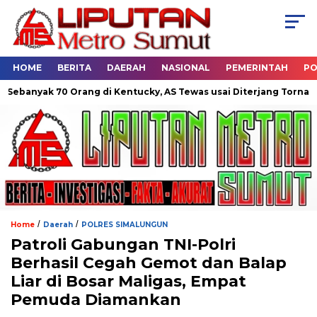
HOME
BERITA
DAERAH
NASIONAL
PEMERINTAH
PO
 70 Orang di Kentucky, AS Tewas usai Diterjang Tornado Dahsyat
/
/
Home
Daerah
POLRES SIMALUNGUN
Patroli Gabungan TNI-Polri
Berhasil Cegah Gemot dan Balap
Liar di Bosar Maligas, Empat
Pemuda Diamankan