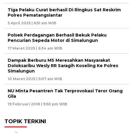
Tiga Pelaku Curat berhasil Di Ringkus Sat Reskrim
Polres Pematangsiantar
5 April 2025 | 6:51 am WIB
Polsek Perdagangan Berhasil Bekuk Pelaku
Pencurian Sepeda Motor di Simalungun
17 Maret 2025 | 6:34 am WIB
Dampak Berburu MS Meresahkan Masyarakat
Doloksaribu Wesly RR Saragih Koseling Ke Polres
Simalungun
10 Maret 2025 | 5:07 am WIB
NU Minta Pesantren Tak Terprovokasi Teror Orang
Gila
19 Februari 2018 | 9:50 pm WIB
TOPIK TERKINI