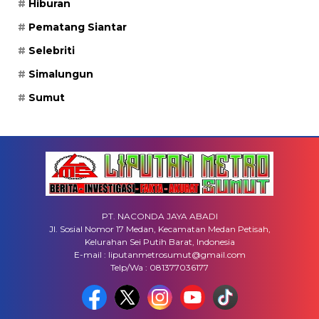
Hiburan
Pematang Siantar
Selebriti
Simalungun
Sumut
PT. NACONDA JAYA ABADI
Jl. Sosial Nomor 17 Medan, Kecamatan Medan Petisah,
Kelurahan Sei Putih Barat, Indonesia
E-mail : liputanmetrosumut@gmail.com
Telp/Wa : 081377036177